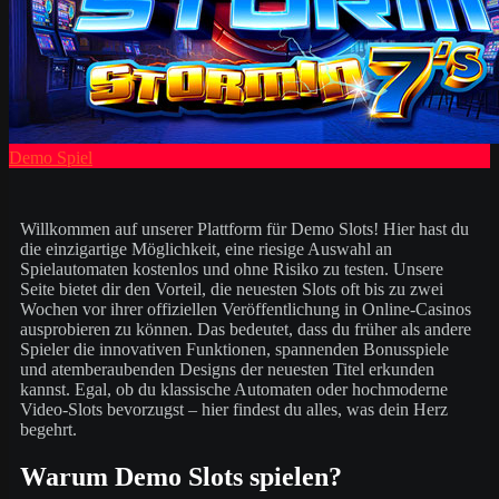
Demo Spiel
Willkommen auf unserer Plattform für Demo Slots! Hier hast du
die einzigartige Möglichkeit, eine riesige Auswahl an
Spielautomaten kostenlos und ohne Risiko zu testen. Unsere
Seite bietet dir den Vorteil, die neuesten Slots oft bis zu zwei
Wochen vor ihrer offiziellen Veröffentlichung in Online-Casinos
ausprobieren zu können. Das bedeutet, dass du früher als andere
Spieler die innovativen Funktionen, spannenden Bonusspiele
und atemberaubenden Designs der neuesten Titel erkunden
kannst. Egal, ob du klassische Automaten oder hochmoderne
Video-Slots bevorzugst – hier findest du alles, was dein Herz
begehrt.
Warum Demo Slots spielen?