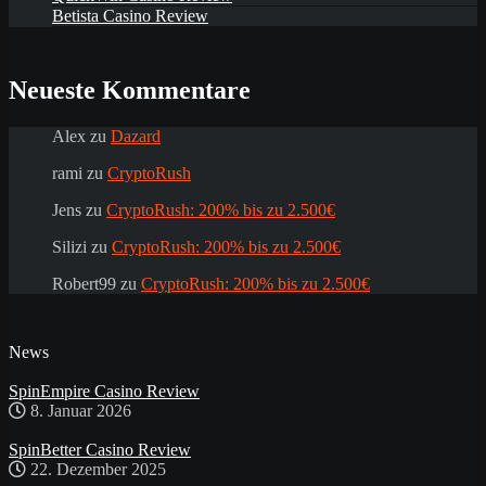
Betista Casino Review
Neueste Kommentare
Alex
zu
Dazard
rami
zu
CryptoRush
Jens
zu
CryptoRush: 200% bis zu 2.500€
Silizi
zu
CryptoRush: 200% bis zu 2.500€
Robert99
zu
CryptoRush: 200% bis zu 2.500€
News
SpinEmpire Casino Review
8. Januar 2026
SpinBetter Casino Review
22. Dezember 2025