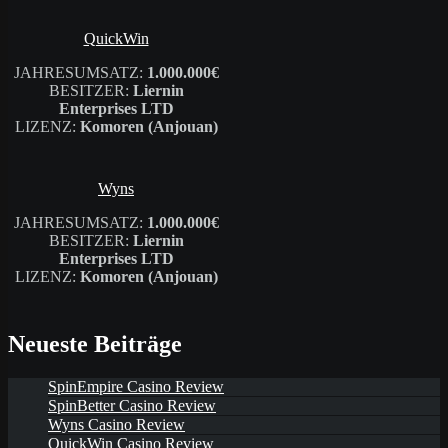
QuickWin
JAHRESUMSATZ:
1.000.000€
BESITZER:
Liernin
Enterprises LTD
LIZENZ:
Komoren (Anjouan)
Wyns
JAHRESUMSATZ:
1.000.000€
BESITZER:
Liernin
Enterprises LTD
LIZENZ:
Komoren (Anjouan)
Neueste Beiträge
SpinEmpire Casino Review
SpinBetter Casino Review
Wyns Casino Review
QuickWin Casino Review