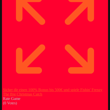
Sicher dir einen 100% Bonus bis 500€ und spiele Fishin' Frenzy
The Big Christmas Catch
Rate Game
(
0
Votes)