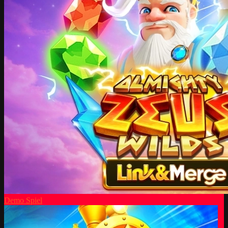
Demo Spiel