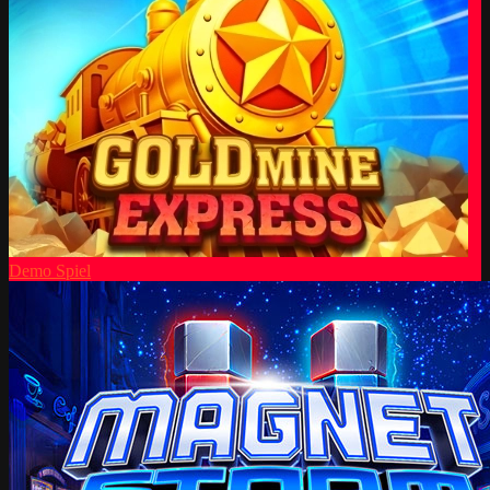
Demo Spiel