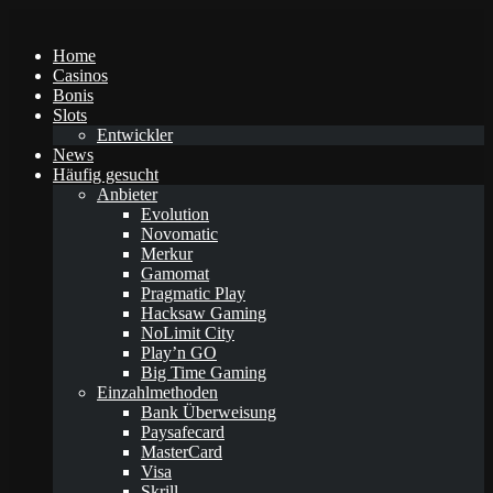
Home
Casinos
Bonis
Slots
Entwickler
News
Häufig gesucht
Anbieter
Evolution
Novomatic
Merkur
Gamomat
Pragmatic Play
Hacksaw Gaming
NoLimit City
Play’n GO
Big Time Gaming
Einzahlmethoden
Bank Überweisung
Paysafecard
MasterCard
Visa
Skrill