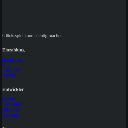
Glücksspiel kann süchtig machen.
Einzahlung
Mastercard
Visa
Apple Pay
Paysafe
Entwickler
Merkur
Novomatic
Play'n Go
Pragmatic