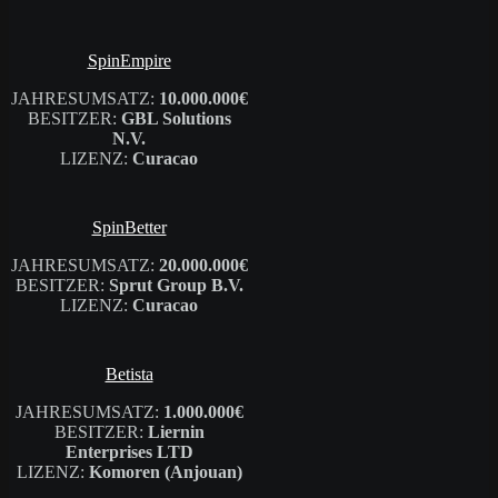
SpinEmpire
JAHRESUMSATZ:
10.000.000€
BESITZER:
GBL Solutions
N.V.
LIZENZ:
Curacao
SpinBetter
JAHRESUMSATZ:
20.000.000€
BESITZER:
Sprut Group B.V.
LIZENZ:
Curacao
Betista
JAHRESUMSATZ:
1.000.000€
BESITZER:
Liernin
Enterprises LTD
LIZENZ:
Komoren (Anjouan)