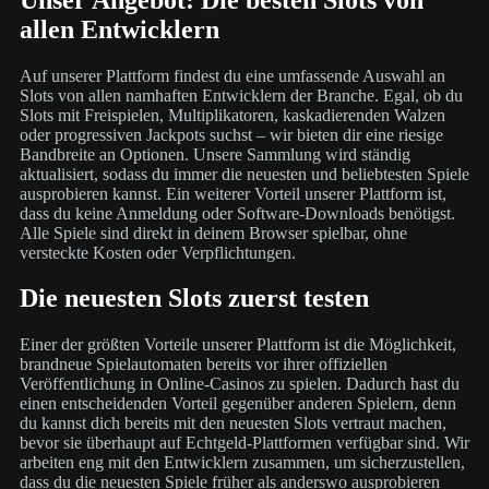
allen Entwicklern
Auf unserer Plattform findest du eine umfassende Auswahl an
Slots von allen namhaften Entwicklern der Branche. Egal, ob du
Slots mit Freispielen, Multiplikatoren, kaskadierenden Walzen
oder progressiven Jackpots suchst – wir bieten dir eine riesige
Bandbreite an Optionen. Unsere Sammlung wird ständig
aktualisiert, sodass du immer die neuesten und beliebtesten Spiele
ausprobieren kannst. Ein weiterer Vorteil unserer Plattform ist,
dass du keine Anmeldung oder Software-Downloads benötigst.
Alle Spiele sind direkt in deinem Browser spielbar, ohne
versteckte Kosten oder Verpflichtungen.
Die neuesten Slots zuerst testen
Einer der größten Vorteile unserer Plattform ist die Möglichkeit,
brandneue Spielautomaten bereits vor ihrer offiziellen
Veröffentlichung in Online-Casinos zu spielen. Dadurch hast du
einen entscheidenden Vorteil gegenüber anderen Spielern, denn
du kannst dich bereits mit den neuesten Slots vertraut machen,
bevor sie überhaupt auf Echtgeld-Plattformen verfügbar sind. Wir
arbeiten eng mit den Entwicklern zusammen, um sicherzustellen,
dass du die neuesten Spiele früher als anderswo ausprobieren