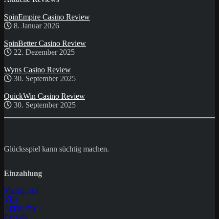
SpinEmpire Casino Review
8. Januar 2026
SpinBetter Casino Review
22. Dezember 2025
Wyns Casino Review
30. September 2025
QuickWin Casino Review
30. September 2025
Glücksspiel kann süchtig machen.
Einzahlung
Mastercard
Visa
Apple Pay
Paysafe