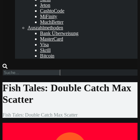
Jeton
CashtoCode
MiFinity
MuchBetter
Auszahlmethoden
Bank Überweisung
MasterCard
Visa
Skrill
Bitcoin
Fish Tales: Double Catch Max
Scatter
Fish Tales: Double Catch Max Scatter