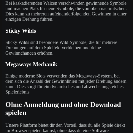
Bei kaskadierenden Walzen verschwinden gewinnende Symbole
und machen Platz für neue Symbole, die von oben nachrutschen.
Dies kann zu mehreren aufeinanderfolgenden Gewinnen in einer
einzigen Drehung führen.
Sticky Wilds
Sticky Wilds sind besondere Wild-Symbole, die für mehrere
Drehungen auf dem Spielfeld verbleiben und deine
Gewinnchancen erhöhen.
Megaways-Mechanik
Einige moderne Slots verwenden das Megaways-System, bei
dem sich die Anzahl der Gewinnlinien mit jeder Drehung ändern
kann. Dies sorgt für ein dynamisches und abwechslungsreiches
Spielerlebnis.
Ohne Anmeldung und ohne Download
spielen
Unsere Plattform bietet dir den Vorteil, dass du alle Spiele direkt
im Browser spielen kannst, ohne dass du eine Software