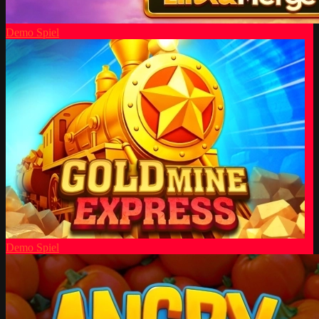
Demo Spiel
Demo Spiel