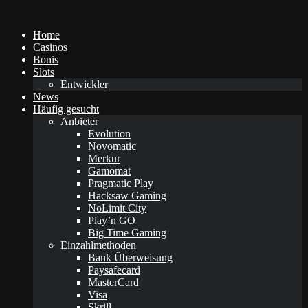
Home
Casinos
Bonis
Slots
Entwickler
News
Häufig gesucht
Anbieter
Evolution
Novomatic
Merkur
Gamomat
Pragmatic Play
Hacksaw Gaming
NoLimit City
Play’n GO
Big Time Gaming
Einzahlmethoden
Bank Überweisung
Paysafecard
MasterCard
Visa
Skrill