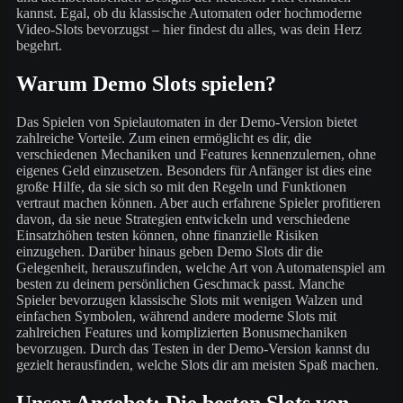
kannst. Egal, ob du klassische Automaten oder hochmoderne
Video-Slots bevorzugst – hier findest du alles, was dein Herz
begehrt.
Warum Demo Slots spielen?
Das Spielen von Spielautomaten in der Demo-Version bietet
zahlreiche Vorteile. Zum einen ermöglicht es dir, die
verschiedenen Mechaniken und Features kennenzulernen, ohne
eigenes Geld einzusetzen. Besonders für Anfänger ist dies eine
große Hilfe, da sie sich so mit den Regeln und Funktionen
vertraut machen können. Aber auch erfahrene Spieler profitieren
davon, da sie neue Strategien entwickeln und verschiedene
Einsatzhöhen testen können, ohne finanzielle Risiken
einzugehen. Darüber hinaus geben Demo Slots dir die
Gelegenheit, herauszufinden, welche Art von Automatenspiel am
besten zu deinem persönlichen Geschmack passt. Manche
Spieler bevorzugen klassische Slots mit wenigen Walzen und
einfachen Symbolen, während andere moderne Slots mit
zahlreichen Features und komplizierten Bonusmechaniken
bevorzugen. Durch das Testen in der Demo-Version kannst du
gezielt herausfinden, welche Slots dir am meisten Spaß machen.
Unser Angebot: Die besten Slots von