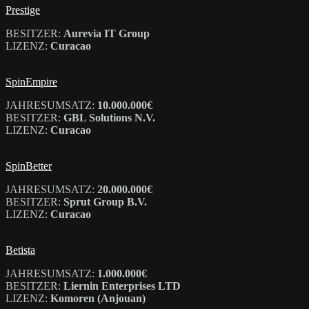
Prestige
BESITZER:
Aurevia IT Group
LIZENZ:
Curacao
SpinEmpire
JAHRESUMSATZ:
10.000.000€
BESITZER:
GBL Solutions N.V.
LIZENZ:
Curacao
SpinBetter
JAHRESUMSATZ:
20.000.000€
BESITZER:
Sprut Group B.V.
LIZENZ:
Curacao
Betista
JAHRESUMSATZ:
1.000.000€
BESITZER:
Liernin Enterprises LTD
LIZENZ:
Komoren (Anjouan)