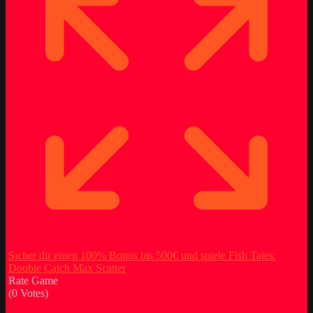
Sicher dir einen 100% Bonus bis 500€ und spiele Fish Tales:
Double Catch Max Scatter
Rate Game
(
0
Votes)