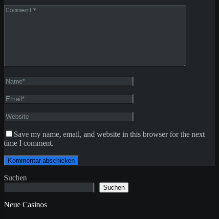
Save my name, email, and website in this browser for the next
time I comment.
Suchen
Suchen
Neue Casinos