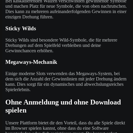
Bei kaskadierenden Walzen verschwinden gewinnende Symbole
und machen Platz für neue Symbole, die von oben nachrutschen.
Dies kann zu mehreren aufeinanderfolgenden Gewinnen in einer
einzigen Drehung führen.
Sticky Wilds
Sticky Wilds sind besondere Wild-Symbole, die für mehrere
Drehungen auf dem Spielfeld verbleiben und deine
Gewinnchancen erhöhen.
Megaways-Mechanik
Einige moderne Slots verwenden das Megaways-System, bei
dem sich die Anzahl der Gewinnlinien mit jeder Drehung ändern
kann. Dies sorgt für ein dynamisches und abwechslungsreiches
Spielerlebnis.
Ohne Anmeldung und ohne Download
spielen
Unsere Plattform bietet dir den Vorteil, dass du alle Spiele direkt
im Browser spielen kannst, ohne dass du eine Software