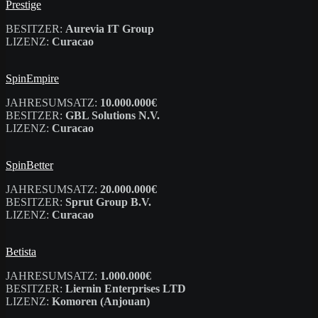
Prestige
BESITZER:
Aurevia IT Group
LIZENZ:
Curacao
SpinEmpire
JAHRESUMSATZ:
10.000.000€
BESITZER:
GBL Solutions N.V.
LIZENZ:
Curacao
SpinBetter
JAHRESUMSATZ:
20.000.000€
BESITZER:
Sprut Group B.V.
LIZENZ:
Curacao
Betista
JAHRESUMSATZ:
1.000.000€
BESITZER:
Liernin Enterprises LTD
LIZENZ:
Komoren (Anjouan)