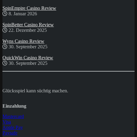
SpinEmpire Casino Review
8. Januar 2026
SpinBetter Casino Review
22. Dezember 2025
Wyns Casino Review
30. September 2025
QuickWin Casino Review
30. September 2025
Glücksspiel kann süchtig machen.
Einzahlung
Mastercard
Visa
Apple Pay
Paysafe