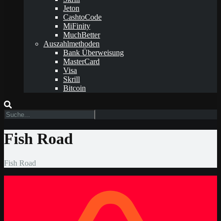
Jeton
CashtoCode
MiFinity
MuchBetter
Auszahlmethoden
Bank Überweisung
MasterCard
Visa
Skrill
Bitcoin
Fish Road
Fish Road