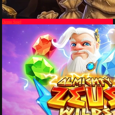
Demo Spiel