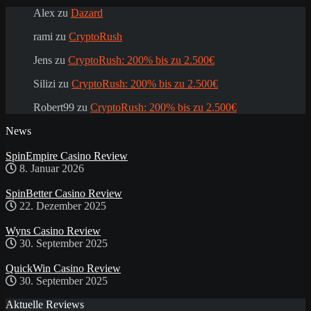
Alex
zu
Dazard
rami
zu
CryptoRush
Jens
zu
CryptoRush: 200% bis zu 2.500€
Silizi
zu
CryptoRush: 200% bis zu 2.500€
Robert99
zu
CryptoRush: 200% bis zu 2.500€
News
SpinEmpire Casino Review
8. Januar 2026
SpinBetter Casino Review
22. Dezember 2025
Wyns Casino Review
30. September 2025
QuickWin Casino Review
30. September 2025
Aktuelle Reviews