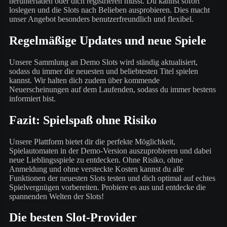
herunterladen oder dich registrieren musst. Du kannst sofort
loslegen und die Slots nach Belieben ausprobieren. Dies macht
unser Angebot besonders benutzerfreundlich und flexibel.
Regelmäßige Updates und neue Spiele
Unsere Sammlung an Demo Slots wird ständig aktualisiert,
sodass du immer die neuesten und beliebtesten Titel spielen
kannst. Wir halten dich zudem über kommende
Neuerscheinungen auf dem Laufenden, sodass du immer bestens
informiert bist.
Fazit: Spielspaß ohne Risiko
Unsere Plattform bietet dir die perfekte Möglichkeit,
Spielautomaten in der Demo-Version auszuprobieren und dabei
neue Lieblingsspiele zu entdecken. Ohne Risiko, ohne
Anmeldung und ohne versteckte Kosten kannst du alle
Funktionen der neuesten Slots testen und dich optimal auf echtes
Spielvergnügen vorbereiten. Probiere es aus und entdecke die
spannenden Welten der Slots!
Die besten Slot-Provider