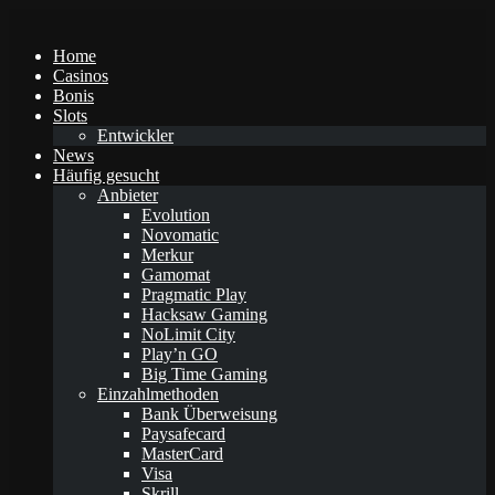
Home
Casinos
Bonis
Slots
Entwickler
News
Häufig gesucht
Anbieter
Evolution
Novomatic
Merkur
Gamomat
Pragmatic Play
Hacksaw Gaming
NoLimit City
Play’n GO
Big Time Gaming
Einzahlmethoden
Bank Überweisung
Paysafecard
MasterCard
Visa
Skrill