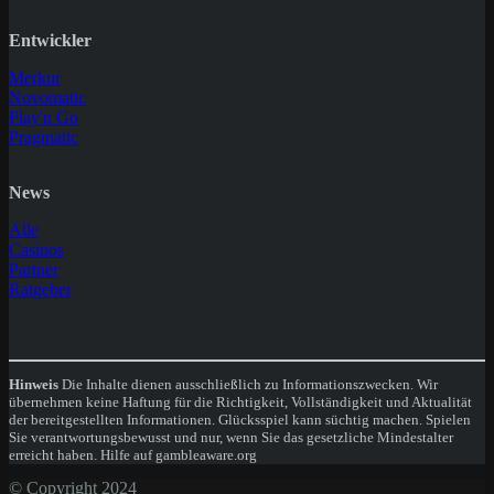
Entwickler
Merkur
Novomatic
Play'n Go
Pragmatic
News
Alle
Casinos
Partner
Ratgeber
Hinweis
Die Inhalte dienen ausschließlich zu Informationszwecken. Wir
übernehmen keine Haftung für die Richtigkeit, Vollständigkeit und Aktualität
der bereitgestellten Informationen. Glücksspiel kann süchtig machen. Spielen
Sie verantwortungsbewusst und nur, wenn Sie das gesetzliche Mindestalter
erreicht haben. Hilfe auf gambleaware.org
© Copyright 2024