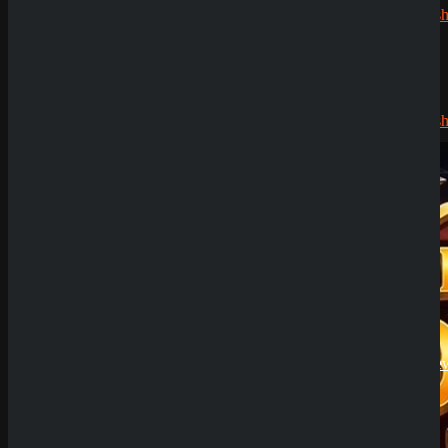
CryptoRush
200% bis
zu 2.500€
Submit
Robert99
Sicher dir einen 100% Bonus bis 500€ und spiele
zu
Fire!
CryptoRush
Try Our Featured Games
200% bis
zu 2.500€
News
SpinEmpire Casino
Review
8. Januar 2026
SpinBetter Casino
Review
22. Dezember
2025
Wyns Casino Revie
30. September
2025
QuickWin Casino
Review