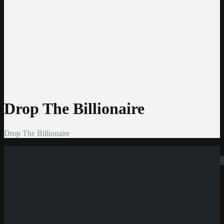
Jeton
CashtoCode
MiFinity
MuchBetter
Auszahlmethoden
Bank Überweisung
MasterCard
Visa
Skrill
Bitcoin
Drop The Billionaire
Drop The Billionaire
Suchen
Neue Casinos