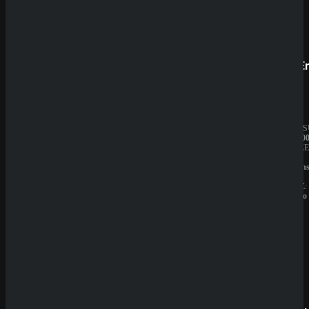
Prestige
SpinE
BESITZER:
JAHRES
Aurevia
10.000.0
IT
BESITZE
Group
GBL
LIZENZ:
Solution
Curacao
N.V.
LIZENZ:
Curacao