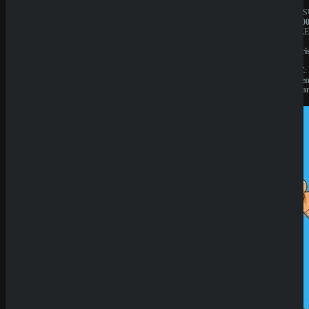
JAHRESUMSATZ:
JAHRES
1.000.000€
1.000.00
BESITZER:
BESITZE
Liernin
Liernin
Enterprises
Enterpri
LTD
LTD
LIZENZ:
LIZENZ:
Komoren
Komore
(Anjouan)
(Anjoua
Neueste
Beiträge
SpinEmpir
e Casino
Review
SpinBetter
Casino
Review
Wyns
Casino