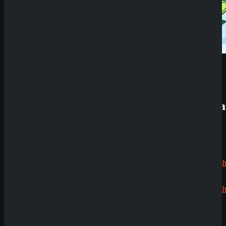
Review
QuickWin
Casino
Review
Betista
Casino
Review
Neueste
Kommenta
Alex
zu
Dazard
rami
zu
CryptoRus
Jens
zu
CryptoRush
200% bis
zu 2.500€
Silizi
zu