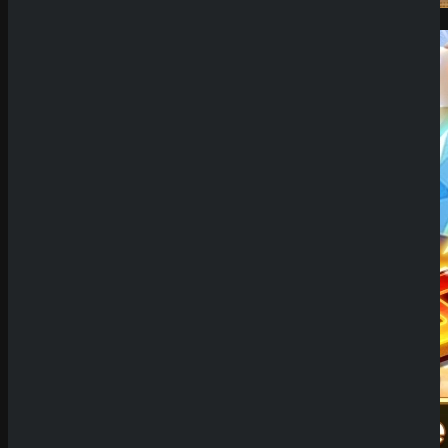
Demo Spiel