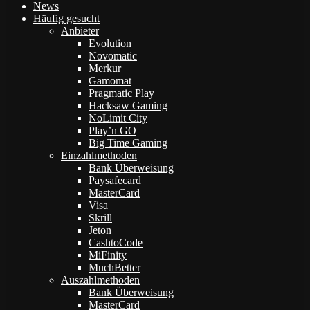
News
Häufig gesucht
Anbieter
Evolution
Novomatic
Merkur
Gamomat
Pragmatic Play
Hacksaw Gaming
NoLimit City
Play’n GO
Big Time Gaming
Einzahlmethoden
Bank Überweisung
Paysafecard
MasterCard
Visa
Skrill
Jeton
CashtoCode
MiFinity
MuchBetter
Auszahlmethoden
Bank Überweisung
MasterCard