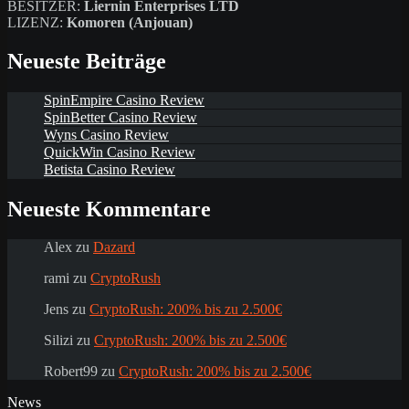
BESITZER:
Liernin Enterprises LTD
LIZENZ:
Komoren (Anjouan)
Neueste Beiträge
SpinEmpire Casino Review
SpinBetter Casino Review
Wyns Casino Review
QuickWin Casino Review
Betista Casino Review
Neueste Kommentare
Alex
zu
Dazard
rami
zu
CryptoRush
Jens
zu
CryptoRush: 200% bis zu 2.500€
Silizi
zu
CryptoRush: 200% bis zu 2.500€
Robert99
zu
CryptoRush: 200% bis zu 2.500€
News