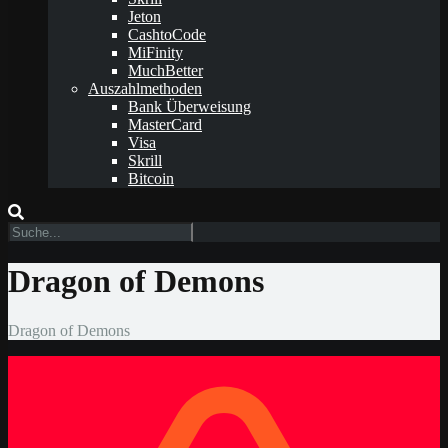
Jeton
CashtoCode
MiFinity
MuchBetter
Auszahlmethoden
Bank Überweisung
MasterCard
Visa
Skrill
Bitcoin
Dragon of Demons
Dragon of Demons