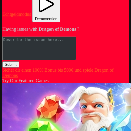
Echtgeldmodus
Demoversion
Having issues with
Dragon of Demons
?
Submit
Sicher dir einen 100% Bonus bis 500€ und spiele Dragon of
Demons
Try Our Featured Games