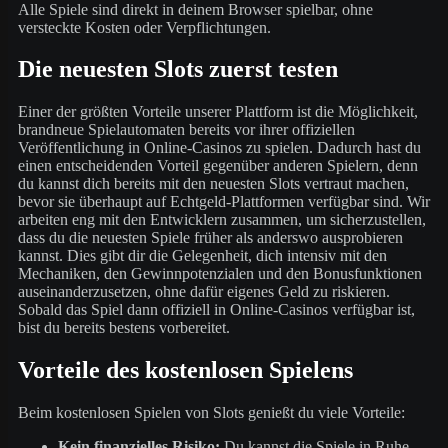
Alle Spiele sind direkt in deinem Browser spielbar, ohne
versteckte Kosten oder Verpflichtungen.
Die neuesten Slots zuerst testen
Einer der größten Vorteile unserer Plattform ist die Möglichkeit,
brandneue Spielautomaten bereits vor ihrer offiziellen
Veröffentlichung in Online-Casinos zu spielen. Dadurch hast du
einen entscheidenden Vorteil gegenüber anderen Spielern, denn
du kannst dich bereits mit den neuesten Slots vertraut machen,
bevor sie überhaupt auf Echtgeld-Plattformen verfügbar sind. Wir
arbeiten eng mit den Entwicklern zusammen, um sicherzustellen,
dass du die neuesten Spiele früher als anderswo ausprobieren
kannst. Dies gibt dir die Gelegenheit, dich intensiv mit den
Mechaniken, den Gewinnpotenzialen und den Bonusfunktionen
auseinanderzusetzen, ohne dafür eigenes Geld zu riskieren.
Sobald das Spiel dann offiziell in Online-Casinos verfügbar ist,
bist du bereits bestens vorbereitet.
Vorteile des kostenlosen Spielens
Beim kostenlosen Spielen von Slots genießt du viele Vorteile:
Kein finanzielles Risiko:
Du kannst die Spiele in Ruhe