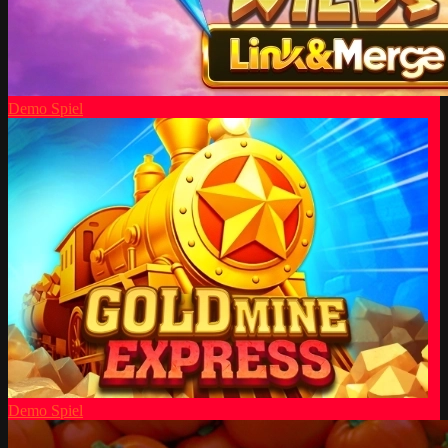
Demo Spiel
Demo Spiel