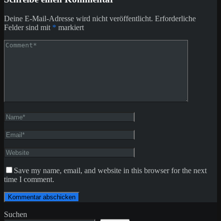
Deine E-Mail-Adresse wird nicht veröffentlicht.
Erforderliche
Felder sind mit
*
markiert
Save my name, email, and website in this browser for the next
time I comment.
Suchen