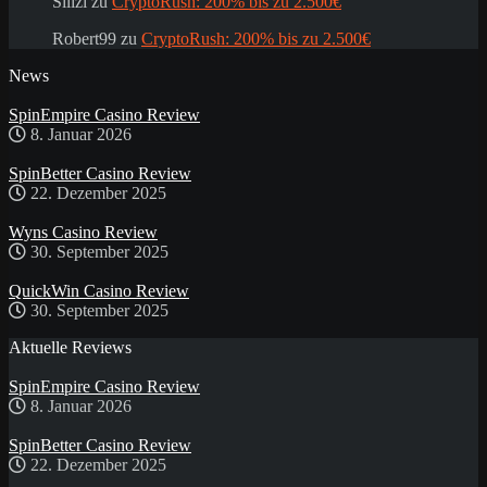
Silizi
zu
CryptoRush: 200% bis zu 2.500€
Robert99
zu
CryptoRush: 200% bis zu 2.500€
News
SpinEmpire Casino Review
8. Januar 2026
SpinBetter Casino Review
22. Dezember 2025
Wyns Casino Review
30. September 2025
QuickWin Casino Review
30. September 2025
Aktuelle Reviews
SpinEmpire Casino Review
8. Januar 2026
SpinBetter Casino Review
22. Dezember 2025