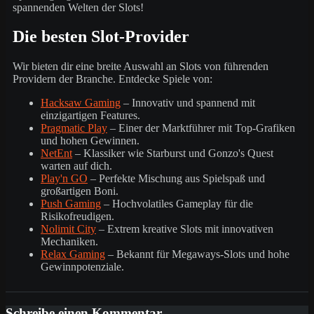
spannenden Welten der Slots!
Die besten Slot-Provider
Wir bieten dir eine breite Auswahl an Slots von führenden
Providern der Branche. Entdecke Spiele von:
Hacksaw Gaming
– Innovativ und spannend mit
einzigartigen Features.
Pragmatic Play
– Einer der Marktführer mit Top-Grafiken
und hohen Gewinnen.
NetEnt
– Klassiker wie Starburst und Gonzo's Quest
warten auf dich.
Play'n GO
– Perfekte Mischung aus Spielspaß und
großartigen Boni.
Push Gaming
– Hochvolatiles Gameplay für die
Risikofreudigen.
Nolimit City
– Extrem kreative Slots mit innovativen
Mechaniken.
Relax Gaming
– Bekannt für Megaways-Slots und hohe
Gewinnpotenziale.
Schreibe einen Kommentar