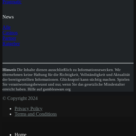
Pragmatic
News
Alle
Casinos
Partner
Ratgeber
Hinweis
Die Inhalte dienen ausschließlich zu Informationszwecken. Wir
übernehmen keine Haftung für die Richtigkeit, Vollständigkeit und Aktualität
der bereitgestellten Informationen. Glücksspiel kann süchtig machen. Spielen
Sie verantwortungsbewusst und nur, wenn Sie das gesetzliche Mindestalter
erreicht haben. Hilfe auf gambleaware.org
© Copyright 2024
Privacy Policy
Terms and Conditions
Home