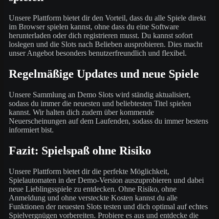
Unsere Plattform bietet dir den Vorteil, dass du alle Spiele direkt
im Browser spielen kannst, ohne dass du eine Software
herunterladen oder dich registrieren musst. Du kannst sofort
loslegen und die Slots nach Belieben ausprobieren. Dies macht
unser Angebot besonders benutzerfreundlich und flexibel.
Regelmäßige Updates und neue Spiele
Unsere Sammlung an Demo Slots wird ständig aktualisiert,
sodass du immer die neuesten und beliebtesten Titel spielen
kannst. Wir halten dich zudem über kommende
Neuerscheinungen auf dem Laufenden, sodass du immer bestens
informiert bist.
Fazit: Spielspaß ohne Risiko
Unsere Plattform bietet dir die perfekte Möglichkeit,
Spielautomaten in der Demo-Version auszuprobieren und dabei
neue Lieblingsspiele zu entdecken. Ohne Risiko, ohne
Anmeldung und ohne versteckte Kosten kannst du alle
Funktionen der neuesten Slots testen und dich optimal auf echtes
Spielvergnügen vorbereiten. Probiere es aus und entdecke die