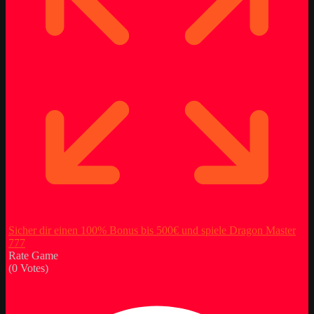
Sicher dir einen 100% Bonus bis 500€ und spiele Dragon Master
777
Rate Game
(
0
Votes)