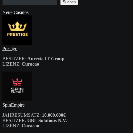
Suchen
Neue Casinos
Prestige
BESITZER:
Aurevia IT Group
LIZENZ:
Curacao
SpinEmpire
JAHRESUMSATZ:
10.000.000€
BESITZER:
GBL Solutions N.V.
LIZENZ:
Curacao