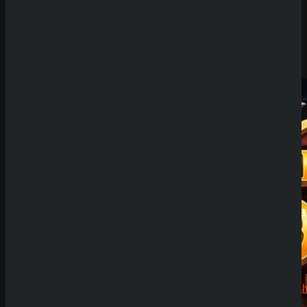
Review
SpinBetter
Submit
Casino
Sicher dir einen 100% Bonus bis 500€ und spiele
Review
DJ Jungle Jams
Wyns
Try Our Featured Games
Casino
Review
QuickWin
Casino
Review
Betista
Casino
Review
Neueste
Kommenta
Alex
zu
Dazard
rami
zu
CryptoRus