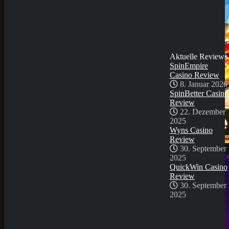
30. September
2025
QuickWin Casino
Review
30. September
2025
Aktuelle Reviews
SpinEmpire
Casino Review
8. Januar 2026
SpinBetter Casino
Review
22. Dezember
2025
Wyns Casino
Review
30. September
Demo Spiel
2025
QuickWin Casino
Review
30. September
2025