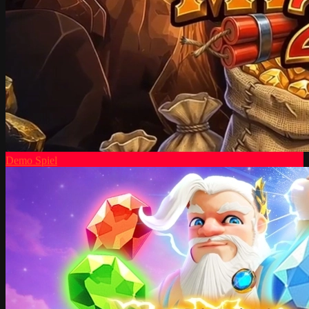
Demo Spiel