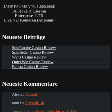
JAHRESUMSATZ:
1.000.000€
BESITZER:
Liernin
Enterprises LTD
LIZENZ:
Komoren (Anjouan)
Neueste Beiträge
SpinEmpire Casino Review
SpinBetter Casino Review
Wyns Casino Review
QuickWin Casino Review
Betista Casino Review
Neueste Kommentare
Alex
zu
Dazard
rami
zu
CryptoRush
Jens
zu
CryptoRush: 200% bis zu 2.500€