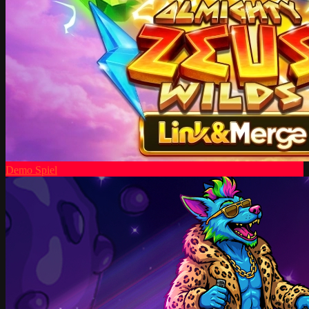
Demo Spiel