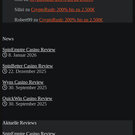
Silizi
zu
CryptoRush: 200% bis zu 2.500€
Robert99
zu
CryptoRush: 200% bis zu 2.500€
News
SpinEmpire Casino Review
8. Januar 2026
SpinBetter Casino Review
22. Dezember 2025
Wyns Casino Review
30. September 2025
QuickWin Casino Review
30. September 2025
Aktuelle Reviews
SpinEmpire Casino Review