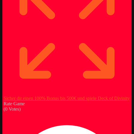
Sicher dir einen 100% Bonus bis 500€ und spiele Deck of Divinity
Rate Game
(
0
Votes)