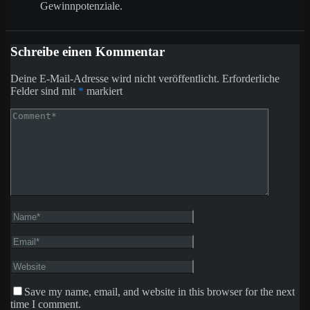
Gewinnpotenziale.
Schreibe einen Kommentar
Deine E-Mail-Adresse wird nicht veröffentlicht.
Erforderliche
Felder sind mit
*
markiert
Save my name, email, and website in this browser for the next
time I comment.