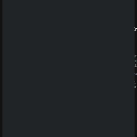
Prestige
SpinE
BESITZER:
JAHRES
Aurevia
10.000.0
IT
BESITZE
Group
GBL
LIZENZ:
Solution
Curacao
N.V.
LIZENZ:
Curacao