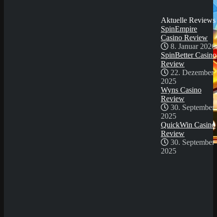
30. September
2025
Aktuelle Reviews
SpinEmpire
Casino Review
8. Januar 2026
SpinBetter Casino
Review
22. Dezember
2025
Wyns Casino
Review
30. September
2025
QuickWin Casino
Review
30. September
Demo Spiel
2025