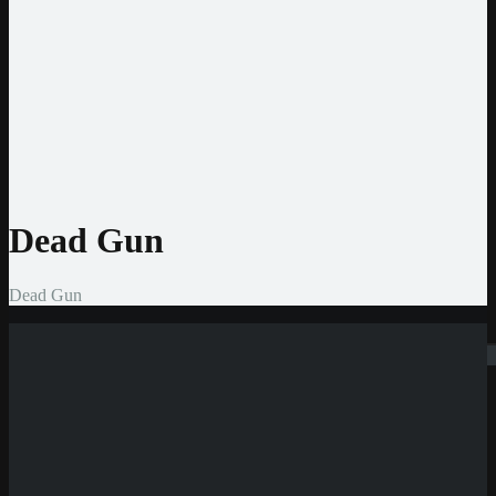
Jeton
CashtoCode
MiFinity
MuchBetter
Auszahlmethoden
Bank Überweisung
MasterCard
Visa
Skrill
Bitcoin
Dead Gun
Dead Gun
Suchen
Neue Casinos