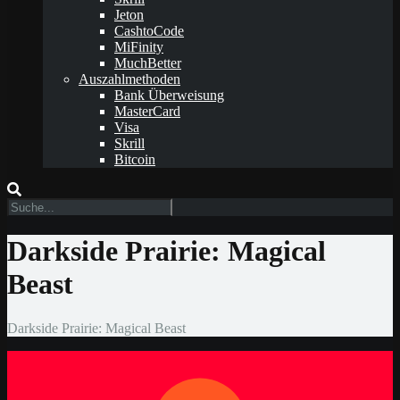
Jeton
CashtoCode
MiFinity
MuchBetter
Auszahlmethoden
Bank Überweisung
MasterCard
Visa
Skrill
Bitcoin
Darkside Prairie: Magical
Beast
Darkside Prairie: Magical Beast