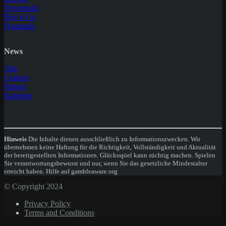
Novomatic
Play'n Go
Pragmatic
News
Alle
Casinos
Partner
Ratgeber
Hinweis
Die Inhalte dienen ausschließlich zu Informationszwecken. Wir
übernehmen keine Haftung für die Richtigkeit, Vollständigkeit und Aktualität
der bereitgestellten Informationen. Glücksspiel kann süchtig machen. Spielen
Sie verantwortungsbewusst und nur, wenn Sie das gesetzliche Mindestalter
erreicht haben. Hilfe auf gambleaware.org
© Copyright 2024
Privacy Policy
Terms and Conditions