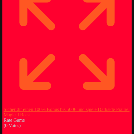
Sicher dir einen 100% Bonus bis 500€ und spiele Darkside Prairie:
Magical Beast
Rate Game
(
0
Votes)