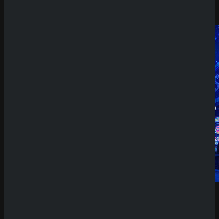
Demo Spiel
Demo Spiel