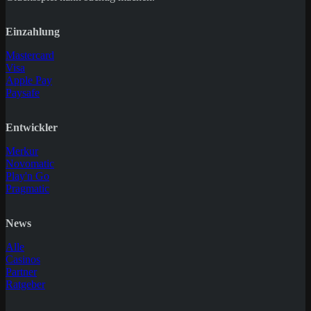
Einzahlung
Mastercard
Visa
Apple Pay
Paysafe
Entwickler
Merkur
Novomatic
Play'n Go
Pragmatic
News
Alle
Casinos
Partner
Ratgeber