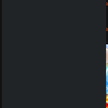
CryptoRush
200% bis
zu 2.500€
Robert99
zu
CryptoRush
Submit
200% bis
Sicher dir einen 100% Bonus bis 500€ und spiele
zu 2.500€
Crown Crush 40
Try Our Featured Games
News
SpinEmpire Casino
Review
8. Januar 2026
SpinBetter Casino
Review
22. Dezember
2025
Wyns Casino Revie
30. September
2025
QuickWin Casino
Review