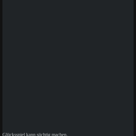
Save my name, email, and website in this
browser for the next time I comment.
Glücksspiel kann süchtig machen.