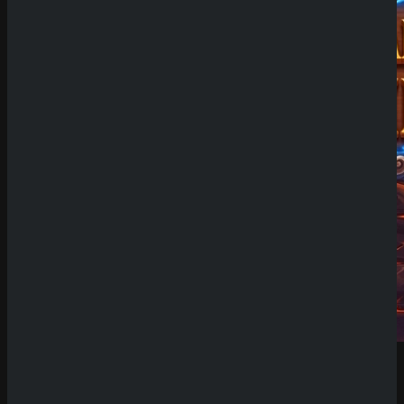
Demo Spiel