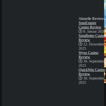
QuickWin Casino
Review
30. September
2025
Aktuelle Reviews
SpinEmpire
Casino Review
8. Januar 2026
SpinBetter Casino
Review
22. Dezember
2025
Wyns Casino
Review
30. September
2025
QuickWin Casino
Review
30. September
2025
Demo Spiel