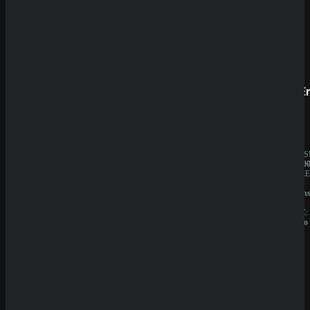
Prestige
SpinE
BESITZER:
JAHRES
Aurevia
10.000.0
IT
BESITZE
Group
GBL
LIZENZ:
Solution
Curacao
N.V.
LIZENZ:
Curacao