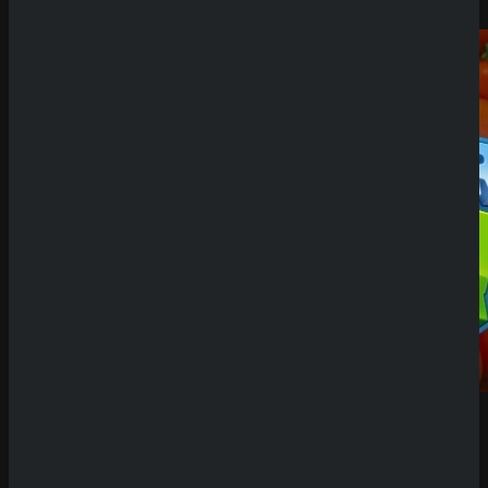
Demo Spiel
Demo Spiel
Willkommen auf unserer Plattform für Demo