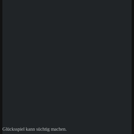
Save my name, email, and website in this
browser for the next time I comment.
Glücksspiel kann süchtig machen.