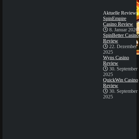
30. September
2025
Aktuelle Reviews
SpinEmpire
Casino Review
8. Januar 2026
SpinBetter Casino
Review
22. Dezember
2025
Wyns Casino
Demo Spiel
Review
30. September
2025
QuickWin Casino
Review
30. September
2025