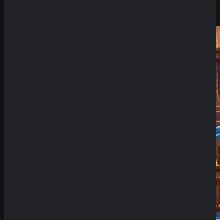
Demo Spiel