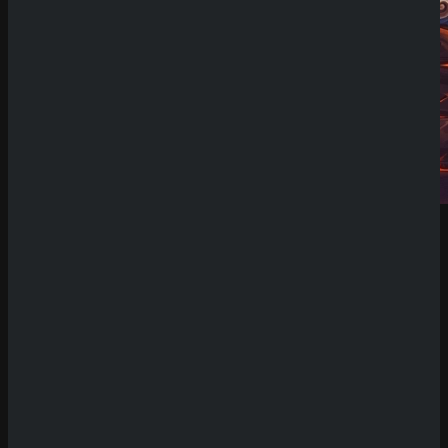
Demo Spiel
Willkommen auf unserer Plattform für Demo
Slots! Hier hast du die einzigartige Möglichkeit,
eine riesige Auswahl an Spielautomaten
kostenlos und ohne Risiko zu testen. Unsere
Seite bietet dir den Vorteil, die neuesten Slots
oft bis zu zwei Wochen vor ihrer offiziellen
Veröffentlichung in Online-Casinos
ausprobieren zu können. Das bedeutet, dass du
früher als andere Spieler die innovativen
Funktionen, spannenden Bonusspiele und