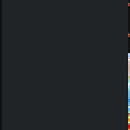
CryptoRush
200% bis
zu 2.500€
Robert99
zu
CryptoRush
Submit
200% bis
Sicher dir einen 100% Bonus bis 500€ und spiele
zu 2.500€
Christmas Coin
Try Our Featured Games
News
SpinEmpire Casino
Review
8. Januar 2026
SpinBetter Casino
Review
22. Dezember
2025
Wyns Casino Revie
30. September
2025
QuickWin Casino
Review