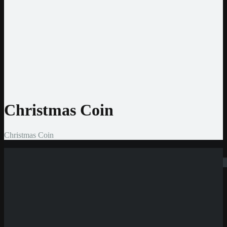
Jeton
CashtoCode
MiFinity
MuchBetter
Auszahlmethoden
Bank Überweisung
MasterCard
Visa
Skrill
Bitcoin
Christmas Coin
Christmas Coin
Suchen
Neue Casinos