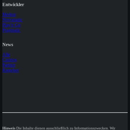
Entwickler
Merkur
Novomatic
Play'n Go
Pragmatic
News
Alle
Casinos
Partner
Ratgeber
Hinweis
Die Inhalte dienen ausschließlich zu Informationszwecken. Wir