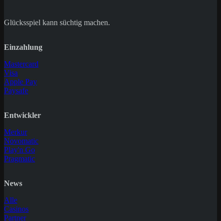
Glücksspiel kann süchtig machen.
Einzahlung
Mastercard
Visa
Apple Pay
Paysafe
Entwickler
Merkur
Novomatic
Play'n Go
Pragmatic
News
Alle
Casinos
Partner