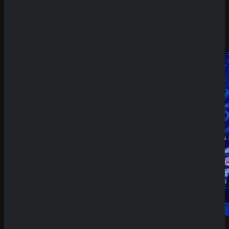
Demo Spiel
Demo Spiel