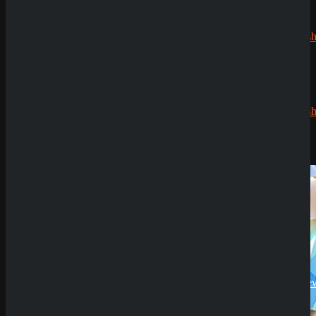
Having issues with
Cash 100 Golden Goal Bar
Silizi
zu
Link
?
CryptoRush
200% bis
zu 2.500€
Robert99
zu
CryptoRush
Submit
200% bis
Sicher dir einen 100% Bonus bis 500€ und spiele
zu 2.500€
Cash 100 Golden Goal Bar Link
Try Our Featured Games
News
SpinEmpire Casino
Review
8. Januar 2026
SpinBetter Casino
Review
22. Dezember
2025
Wyns Casino Revie
30. September
2025