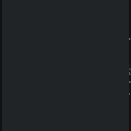
Prestige
SpinE
BESITZER:
JAHRES
Aurevia
10.000.0
IT
BESITZE
Group
GBL
LIZENZ:
Solution
Curacao
N.V.
LIZENZ:
Curacao