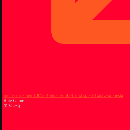
Sicher dir einen 100% Bonus bis 500€ und spiele Calavera Fiesta
Rate Game
(
0
Votes)