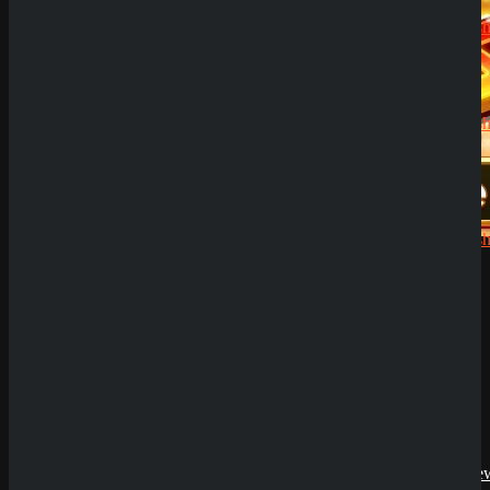
Jens
zu
CryptoRush
200% bis
zu 2.500€
Silizi
zu
CryptoRush
200% bis
zu 2.500€
Robert99
zu
CryptoRush
Demo Spiel
200% bis
zu 2.500€
News
SpinEmpire Casino
Review
8. Januar 2026
SpinBetter Casino
Review
22. Dezember
2025
Wyns Casino Revie