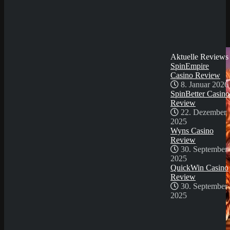
30. September
2025
QuickWin Casino
Review
30. September
Demo Spiel
2025
Aktuelle Reviews
SpinEmpire
Casino Review
8. Januar 2026
SpinBetter Casino
Review
22. Dezember
2025
Wyns Casino
Review
30. September
2025
QuickWin Casino
Review
30. September
2025