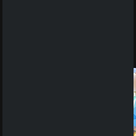
Demoversion
Review
SpinBetter
Having issues with
Book of Golden Mirages
?
Casino
Review
Wyns
Casino
Review
QuickWin
Submit
Casino
Sicher dir einen 100% Bonus bis 500€ und spiele
Review
Book of Golden Mirages
Betista
Try Our Featured Games
Casino
Review
Neueste
Kommenta
Alex
zu
Dazard
rami
zu
CryptoRus