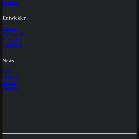
Paysafe
Entwickler
Merkur
Novomatic
Play'n Go
Pragmatic
News
Alle
Casinos
Partner
Ratgeber