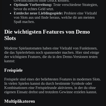
Gewinnchancen ohne Druck kennen.
Optimale Vorbereitung:
Teste verschiedene Strategien,
bevor du echtes Geld setzt.
Entdecke neue Lieblingsspiele:
Probiere eine Vielzahl
von Slots aus und finde heraus, welche dir am meisten
Spaß machen.
Die wichtigsten Features von Demo
Slots
Moderne Spielautomaten haben eine Vielzahl von Funktionen,
die das Spielerlebnis noch spannender machen. Hier sind einige
der wichtigsten Features, die du in den Demo-Versionen testen
kannst:
Freispiele
Freispiele sind eines der beliebtesten Features in modernen Slots.
In vielen Spielen kannst du durch bestimmte Symbole oder
Kombinationen eine Freispielrunde aktivieren, in der du ohne
eigenen Einsatz drehst und trotzdem Gewinne erzielen kannst.
Multiplikatoren