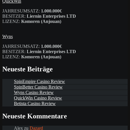
QuickWin
JAHRESUMSATZ:
1.000.000€
BESITZER:
Liernin Enterprises LTD
LIZENZ:
Komoren (Anjouan)
Wyns
JAHRESUMSATZ:
1.000.000€
BESITZER:
Liernin Enterprises LTD
LIZENZ:
Komoren (Anjouan)
Neueste Beiträge
SpinEmpire Casino Review
SpinBetter Casino Review
Wyns Casino Review
QuickWin Casino Review
Betista Casino Review
Neueste Kommentare
Alex
zu
Dazard