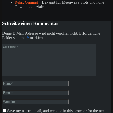
Relax Gaming
– Bekannt für Megaways-Slots und hohe
Gewinnpotenziale.
Schreibe einen Kommentar
Deine E-Mail-Adresse wird nicht veröffentlicht.
Erforderliche
Felder sind mit
*
markiert
Save my name, email, and website in this browser for the next