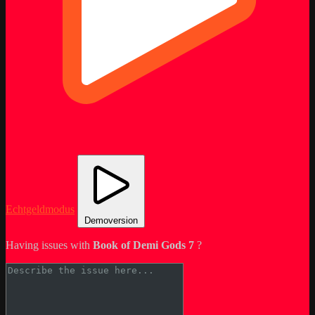
Echtgeldmodus
Demoversion
Having issues with
Book of Demi Gods 7
?