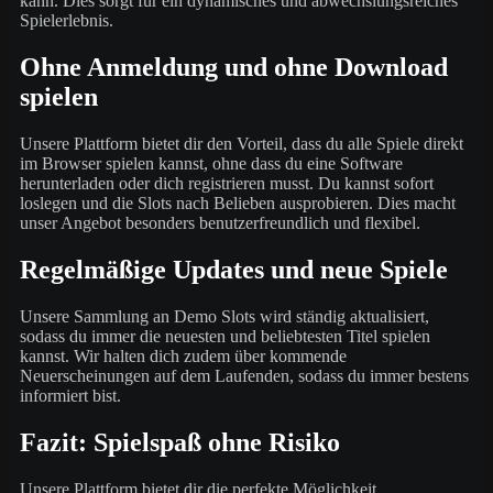
kann. Dies sorgt für ein dynamisches und abwechslungsreiches
Spielerlebnis.
Ohne Anmeldung und ohne Download
spielen
Unsere Plattform bietet dir den Vorteil, dass du alle Spiele direkt
im Browser spielen kannst, ohne dass du eine Software
herunterladen oder dich registrieren musst. Du kannst sofort
loslegen und die Slots nach Belieben ausprobieren. Dies macht
unser Angebot besonders benutzerfreundlich und flexibel.
Regelmäßige Updates und neue Spiele
Unsere Sammlung an Demo Slots wird ständig aktualisiert,
sodass du immer die neuesten und beliebtesten Titel spielen
kannst. Wir halten dich zudem über kommende
Neuerscheinungen auf dem Laufenden, sodass du immer bestens
informiert bist.
Fazit: Spielspaß ohne Risiko
Unsere Plattform bietet dir die perfekte Möglichkeit,