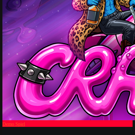
Demo Spiel