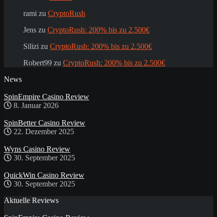
rami
zu
CryptoRush
Jens
zu
CryptoRush: 200% bis zu 2.500€
Silizi
zu
CryptoRush: 200% bis zu 2.500€
Robert99
zu
CryptoRush: 200% bis zu 2.500€
News
SpinEmpire Casino Review
8. Januar 2026
SpinBetter Casino Review
22. Dezember 2025
Wyns Casino Review
30. September 2025
QuickWin Casino Review
30. September 2025
Aktuelle Reviews