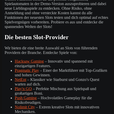
Spielautomaten in der Demo-Version auszuprobieren und dabei
neue Lieblingsspiele zu entdecken. Ohne Risiko, ohne
Anmeldung und ohne versteckte Kosten kannst du alle
Funktionen der neuesten Slots testen und dich optimal auf echtes
Spielvergnügen vorbereiten. Probiere es aus und entdecke die
spannenden Welten der Slots!
Die besten Slot-Provider
Wir bieten dir eine breite Auswahl an Slots von führenden
Providern der Branche. Entdecke Spiele von:
Hacksaw Gaming
– Innovativ und spannend mit
einzigartigen Features.
Pragmatic Play
– Einer der Marktführer mit Top-Grafiken
und hohen Gewinnen.
NetEnt
– Klassiker wie Starburst und Gonzo's Quest
warten auf dich.
Play'n GO
– Perfekte Mischung aus Spielspaß und
großartigen Boni.
Push Gaming
– Hochvolatiles Gameplay für die
Risikofreudigen.
Nolimit City
– Extrem kreative Slots mit innovativen
Mechaniken.