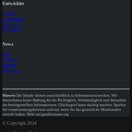
Entwickler
Merkur
Novomatic
Play'n Go
Pragmatic
News
Alle
Casinos
Partner
Ratgeber
Hinweis
Die Inhalte dienen ausschließlich zu Informationszwecken. Wir
übernehmen keine Haftung für die Richtigkeit, Vollständigkeit und Aktualität
der bereitgestellten Informationen. Glücksspiel kann süchtig machen. Spielen
Sie verantwortungsbewusst und nur, wenn Sie das gesetzliche Mindestalter
erreicht haben. Hilfe auf gambleaware.org
© Copyright 2024