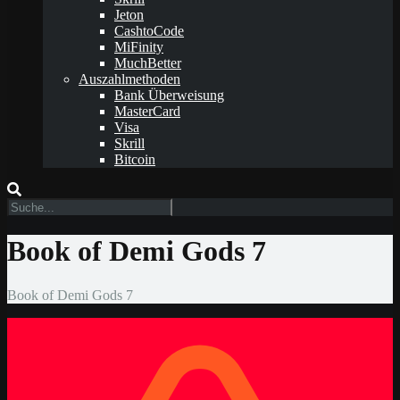
Jeton
CashtoCode
MiFinity
MuchBetter
Auszahlmethoden
Bank Überweisung
MasterCard
Visa
Skrill
Bitcoin
Book of Demi Gods 7
Book of Demi Gods 7