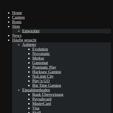
Home
Casinos
Bonis
Slots
Entwickler
News
Häufig gesucht
Anbieter
Evolution
Novomatic
Merkur
Gamomat
Pragmatic Play
Hacksaw Gaming
NoLimit City
Play’n GO
Big Time Gaming
Einzahlmethoden
Bank Überweisung
Paysafecard
MasterCard
Visa
Skrill