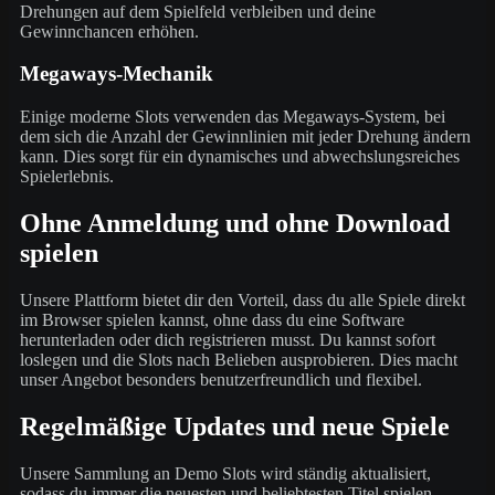
Drehungen auf dem Spielfeld verbleiben und deine
Gewinnchancen erhöhen.
Megaways-Mechanik
Einige moderne Slots verwenden das Megaways-System, bei
dem sich die Anzahl der Gewinnlinien mit jeder Drehung ändern
kann. Dies sorgt für ein dynamisches und abwechslungsreiches
Spielerlebnis.
Ohne Anmeldung und ohne Download
spielen
Unsere Plattform bietet dir den Vorteil, dass du alle Spiele direkt
im Browser spielen kannst, ohne dass du eine Software
herunterladen oder dich registrieren musst. Du kannst sofort
loslegen und die Slots nach Belieben ausprobieren. Dies macht
unser Angebot besonders benutzerfreundlich und flexibel.
Regelmäßige Updates und neue Spiele
Unsere Sammlung an Demo Slots wird ständig aktualisiert,
sodass du immer die neuesten und beliebtesten Titel spielen