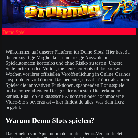
Demo Spiel
Willkommen auf unserer Plattform für Demo Slots! Hier hast du
die einzigartige Möglichkeit, eine riesige Auswahl an
Spielautomaten kostenlos und ohne Risiko zu testen. Unsere
Seite bietet dir den Vorteil, die neuesten Slots oft bis zu zwei
Wochen vor ihrer offiziellen Veröffentlichung in Online-Casinos
ausprobieren zu können. Das bedeutet, dass du früher als andere
Spieler die innovativen Funktionen, spannenden Bonusspiele
und atemberaubenden Designs der neuesten Titel erkunden
kannst. Egal, ob du klassische Automaten oder hochmoderne
Video-Slots bevorzugst – hier findest du alles, was dein Herz
begehrt.
Warum Demo Slots spielen?
Das Spielen von Spielautomaten in der Demo-Version bietet