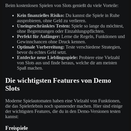
Beim kostenlosen Spielen von Slots genießt du viele Vorteile:
Kein finanzielles Risiko:
Du kannst die Spiele in Ruhe
ausprobieren, ohne Geld zu verlieren.
Uneingeschränktes Testen:
Spiele so lange du möchtest,
ohne Begrenzungen oder Einzahlungspflichten.
Perfekt für Anfänger:
Lerne die Regeln, Funktionen und
Gewinnchancen ohne Druck kennen.
Optimale Vorbereitung:
Teste verschiedene Strategien,
bevor du echtes Geld setzt.
Entdecke neue Lieblingsspiele:
Probiere eine Vielzahl
von Slots aus und finde heraus, welche dir am meisten
Spaß machen.
Die wichtigsten Features von Demo
Slots
Moderne Spielautomaten haben eine Vielzahl von Funktionen,
die das Spielerlebnis noch spannender machen. Hier sind einige
der wichtigsten Features, die du in den Demo-Versionen testen
kannst:
Freispiele