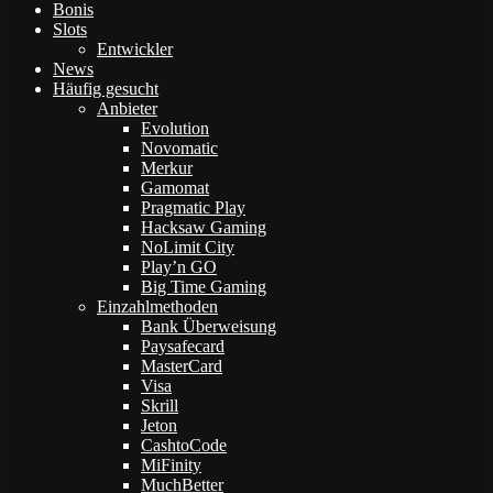
Bonis
Slots
Entwickler
News
Häufig gesucht
Anbieter
Evolution
Novomatic
Merkur
Gamomat
Pragmatic Play
Hacksaw Gaming
NoLimit City
Play’n GO
Big Time Gaming
Einzahlmethoden
Bank Überweisung
Paysafecard
MasterCard
Visa
Skrill
Jeton
CashtoCode
MiFinity
MuchBetter