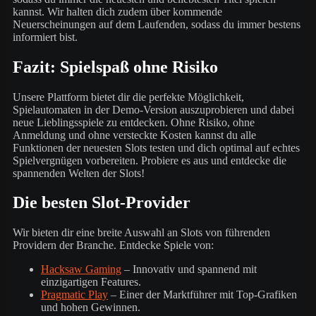
kannst. Wir halten dich zudem über kommende
Neuerscheinungen auf dem Laufenden, sodass du immer bestens
informiert bist.
Fazit: Spielspaß ohne Risiko
Unsere Plattform bietet dir die perfekte Möglichkeit,
Spielautomaten in der Demo-Version auszuprobieren und dabei
neue Lieblingsspiele zu entdecken. Ohne Risiko, ohne
Anmeldung und ohne versteckte Kosten kannst du alle
Funktionen der neuesten Slots testen und dich optimal auf echtes
Spielvergnügen vorbereiten. Probiere es aus und entdecke die
spannenden Welten der Slots!
Die besten Slot-Provider
Wir bieten dir eine breite Auswahl an Slots von führenden
Providern der Branche. Entdecke Spiele von:
Hacksaw Gaming
– Innovativ und spannend mit
einzigartigen Features.
Pragmatic Play
– Einer der Marktführer mit Top-Grafiken
und hohen Gewinnen.