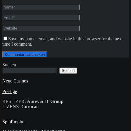
Save my name, email, and website in this browser for the next
time I comment.
Suchen
Suchen
Neue Casinos
Prestige
BESITZER:
Aurevia IT Group
LIZENZ:
Curacao
SpinEmpire