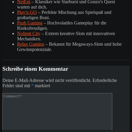
NetEnt
– Klassiker wie Starburst und Gonzo's Quest
warten auf dich.
Play'n GO
– Perfekte Mischung aus Spielspaß und
großartigen Boni.
Push Gaming
– Hochvolatiles Gameplay für die
Risikofreudigen.
Nolimit City
– Extrem kreative Slots mit innovativen
Mechaniken.
Relax Gaming
– Bekannt für Megaways-Slots und hohe
Gewinnpotenziale.
Schreibe einen Kommentar
Deine E-Mail-Adresse wird nicht veröffentlicht.
Erforderliche
Felder sind mit
*
markiert