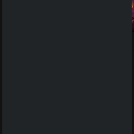
Neueste
Beiträge
SpinEmpir
e Casino