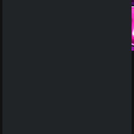
Demo Spiel
Willkommen auf unserer Plattform für Demo
Slots! Hier hast du die einzigartige Möglichkeit,
eine riesige Auswahl an Spielautomaten
kostenlos und ohne Risiko zu testen. Unsere
Seite bietet dir den Vorteil, die neuesten Slots
oft bis zu zwei Wochen vor ihrer offiziellen
Veröffentlichung in Online-Casinos
ausprobieren zu können. Das bedeutet, dass du
früher als andere Spieler die innovativen
Funktionen, spannenden Bonusspiele und
atemberaubenden Designs der neuesten Titel
erkunden kannst. Egal, ob du klassische