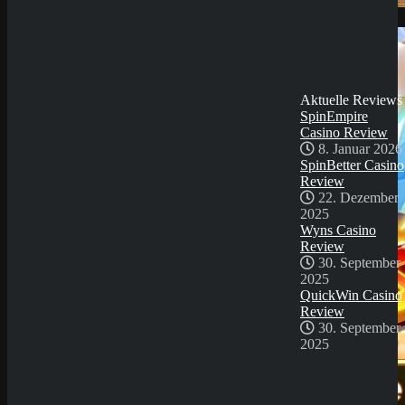
30. September
2025
Demo Spiel
QuickWin Casino
Review
30. September
2025
Aktuelle Reviews
SpinEmpire
Casino Review
8. Januar 2026
SpinBetter Casino
Review
22. Dezember
2025
Wyns Casino
Review
30. September
2025
QuickWin Casino
Review
30. September
2025