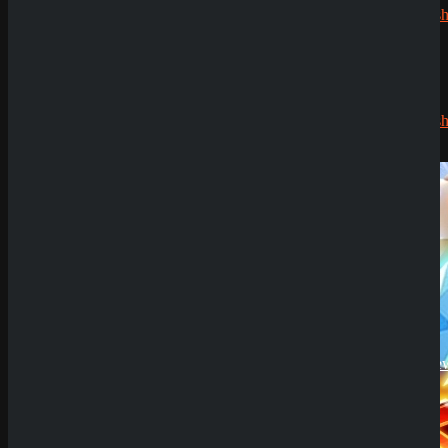
CryptoRush
200% bis
zu 2.500€
Robert99
Submit
zu
Sicher dir einen 100% Bonus bis 500€ und spiele
CryptoRush
Avinho R10
200% bis
Try Our Featured Games
zu 2.500€
News
SpinEmpire Casino
Review
8. Januar 2026
SpinBetter Casino
Review
22. Dezember
2025
Wyns Casino Revie
30. September
2025
QuickWin Casino
Review