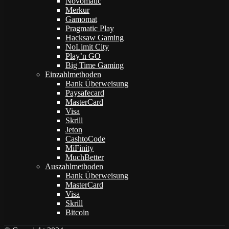
Novomatic
Merkur
Gamomat
Pragmatic Play
Hacksaw Gaming
NoLimit City
Play’n GO
Big Time Gaming
Einzahlmethoden
Bank Überweisung
Paysafecard
MasterCard
Visa
Skrill
Jeton
CashtoCode
MiFinity
MuchBetter
Auszahlmethoden
Bank Überweisung
MasterCard
Visa
Skrill
Bitcoin