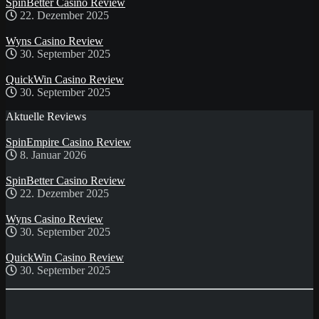
SpinBetter Casino Review
22. Dezember 2025
Wyns Casino Review
30. September 2025
QuickWin Casino Review
30. September 2025
Aktuelle Reviews
SpinEmpire Casino Review
8. Januar 2026
SpinBetter Casino Review
22. Dezember 2025
Wyns Casino Review
30. September 2025
QuickWin Casino Review
30. September 2025