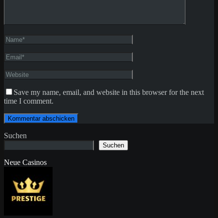
Save my name, email, and website in this browser for the next
time I comment.
Suchen
Suchen
Neue Casinos