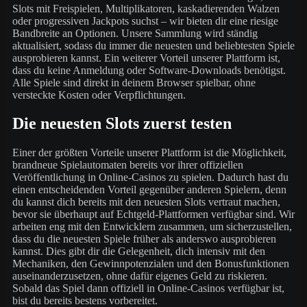
Slots mit Freispielen, Multiplikatoren, kaskadierenden Walzen
oder progressiven Jackpots suchst – wir bieten dir eine riesige
Bandbreite an Optionen. Unsere Sammlung wird ständig
aktualisiert, sodass du immer die neuesten und beliebtesten Spiele
ausprobieren kannst. Ein weiterer Vorteil unserer Plattform ist,
dass du keine Anmeldung oder Software-Downloads benötigst.
Alle Spiele sind direkt in deinem Browser spielbar, ohne
versteckte Kosten oder Verpflichtungen.
Die neuesten Slots zuerst testen
Einer der größten Vorteile unserer Plattform ist die Möglichkeit,
brandneue Spielautomaten bereits vor ihrer offiziellen
Veröffentlichung in Online-Casinos zu spielen. Dadurch hast du
einen entscheidenden Vorteil gegenüber anderen Spielern, denn
du kannst dich bereits mit den neuesten Slots vertraut machen,
bevor sie überhaupt auf Echtgeld-Plattformen verfügbar sind. Wir
arbeiten eng mit den Entwicklern zusammen, um sicherzustellen,
dass du die neuesten Spiele früher als anderswo ausprobieren
kannst. Dies gibt dir die Gelegenheit, dich intensiv mit den
Mechaniken, den Gewinnpotenzialen und den Bonusfunktionen
auseinanderzusetzen, ohne dafür eigenes Geld zu riskieren.
Sobald das Spiel dann offiziell in Online-Casinos verfügbar ist,
bist du bereits bestens vorbereitet.