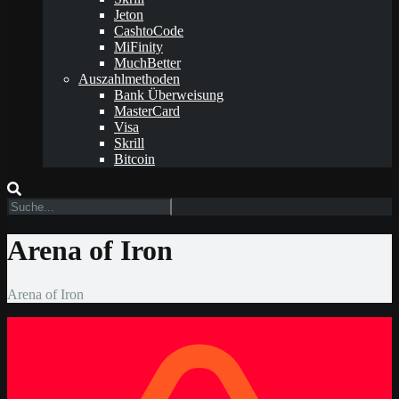
Jeton
CashtoCode
MiFinity
MuchBetter
Auszahlmethoden
Bank Überweisung
MasterCard
Visa
Skrill
Bitcoin
Arena of Iron
Arena of Iron