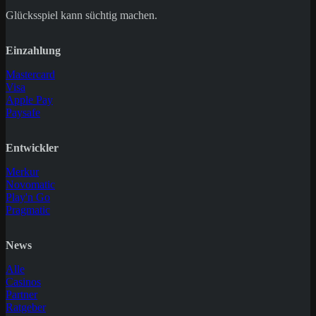
Glücksspiel kann süchtig machen.
Einzahlung
Mastercard
Visa
Apple Pay
Paysafe
Entwickler
Merkur
Novomatic
Play'n Go
Pragmatic
News
Alle
Casinos
Partner
Ratgeber