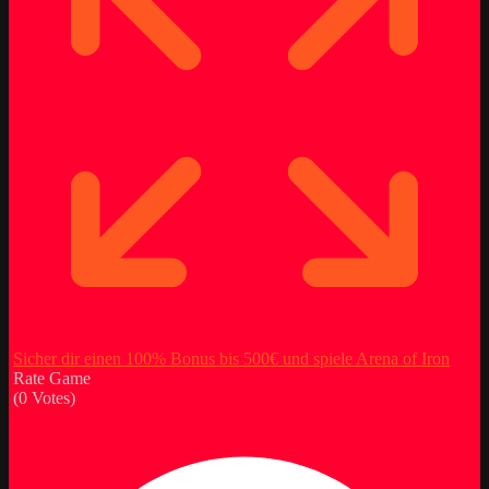
Sicher dir einen 100% Bonus bis 500€ und spiele Arena of Iron
Rate Game
(
0
Votes)