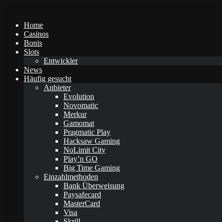
Home
Casinos
Bonis
Slots
Entwickler
News
Häufig gesucht
Anbieter
Evolution
Novomatic
Merkur
Gamomat
Pragmatic Play
Hacksaw Gaming
NoLimit City
Play’n GO
Big Time Gaming
Einzahlmethoden
Bank Überweisung
Paysafecard
MasterCard
Visa
Skrill