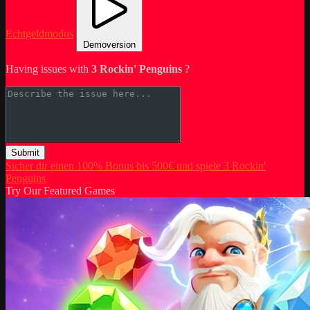
Echtgeldmodus
Demoversion
Having issues with
3 Rockin' Penguins
?
Submit
Sicher dir einen 100% Bonus bis 500€ und spiele 3 Rockin'
Penguins
Try Our Featured Games