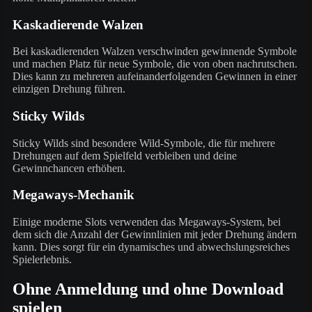
Kaskadierende Walzen
Bei kaskadierenden Walzen verschwinden gewinnende Symbole
und machen Platz für neue Symbole, die von oben nachrutschen.
Dies kann zu mehreren aufeinanderfolgenden Gewinnen in einer
einzigen Drehung führen.
Sticky Wilds
Sticky Wilds sind besondere Wild-Symbole, die für mehrere
Drehungen auf dem Spielfeld verbleiben und deine
Gewinnchancen erhöhen.
Megaways-Mechanik
Einige moderne Slots verwenden das Megaways-System, bei
dem sich die Anzahl der Gewinnlinien mit jeder Drehung ändern
kann. Dies sorgt für ein dynamisches und abwechslungsreiches
Spielerlebnis.
Ohne Anmeldung und ohne Download
spielen