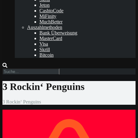
Jeton
CashtoCode
MiFinity
MuchBetter
Auszahlmethoden
Bank Überweisung
MasterCard
Visa
Skrill
Bitcoin
3 Rockin‘ Penguins
3 Rockin‘ Penguins