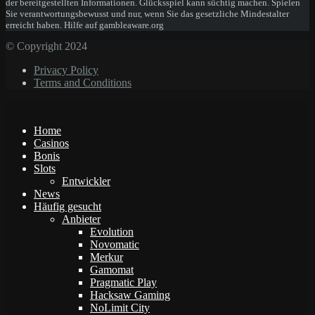
der bereitgestellten Informationen. Glücksspiel kann süchtig machen. Spielen
Sie verantwortungsbewusst und nur, wenn Sie das gesetzliche Mindestalter
erreicht haben. Hilfe auf gambleaware.org
© Copyright 2024
Privacy Policy
Terms and Conditions
Home
Casinos
Bonis
Slots
Entwickler
News
Häufig gesucht
Anbieter
Evolution
Novomatic
Merkur
Gamomat
Pragmatic Play
Hacksaw Gaming
NoLimit City