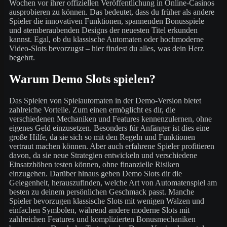
Wochen vor ihrer offiziellen Veröffentlichung in Online-Casinos
ausprobieren zu können. Das bedeutet, dass du früher als andere
Spieler die innovativen Funktionen, spannenden Bonusspiele
und atemberaubenden Designs der neuesten Titel erkunden
kannst. Egal, ob du klassische Automaten oder hochmoderne
Video-Slots bevorzugst – hier findest du alles, was dein Herz
begehrt.
Warum Demo Slots spielen?
Das Spielen von Spielautomaten in der Demo-Version bietet
zahlreiche Vorteile. Zum einen ermöglicht es dir, die
verschiedenen Mechaniken und Features kennenzulernen, ohne
eigenes Geld einzusetzen. Besonders für Anfänger ist dies eine
große Hilfe, da sie sich so mit den Regeln und Funktionen
vertraut machen können. Aber auch erfahrene Spieler profitieren
davon, da sie neue Strategien entwickeln und verschiedene
Einsatzhöhen testen können, ohne finanzielle Risiken
einzugehen. Darüber hinaus geben Demo Slots dir die
Gelegenheit, herauszufinden, welche Art von Automatenspiel am
besten zu deinem persönlichen Geschmack passt. Manche
Spieler bevorzugen klassische Slots mit wenigen Walzen und
einfachen Symbolen, während andere moderne Slots mit
zahlreichen Features und komplizierten Bonusmechaniken