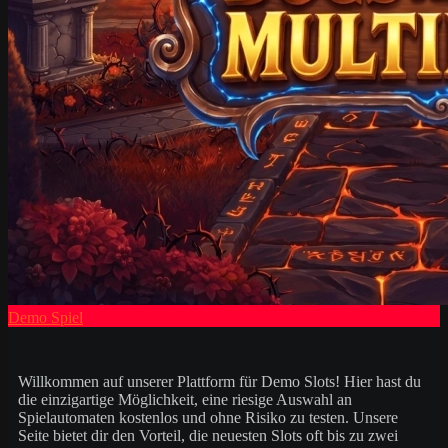
Demo Spiel
Willkommen auf unserer Plattform für Demo Slots! Hier hast du
die einzigartige Möglichkeit, eine riesige Auswahl an
Spielautomaten kostenlos und ohne Risiko zu testen. Unsere
Seite bietet dir den Vorteil, die neuesten Slots oft bis zu zwei