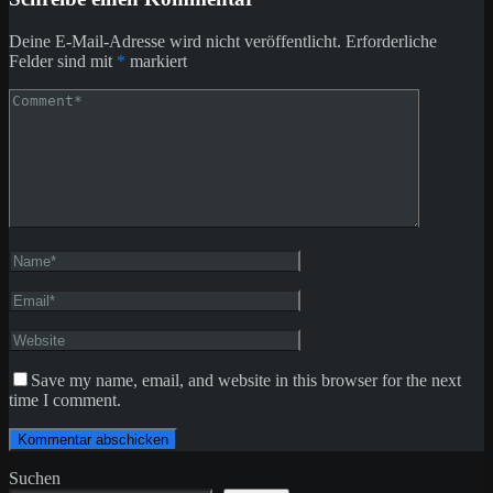
Deine E-Mail-Adresse wird nicht veröffentlicht.
Erforderliche
Felder sind mit
*
markiert
Save my name, email, and website in this browser for the next
time I comment.
Suchen