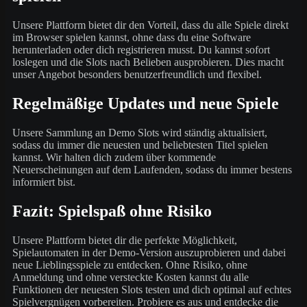
Unsere Plattform bietet dir den Vorteil, dass du alle Spiele direkt
im Browser spielen kannst, ohne dass du eine Software
herunterladen oder dich registrieren musst. Du kannst sofort
loslegen und die Slots nach Belieben ausprobieren. Dies macht
unser Angebot besonders benutzerfreundlich und flexibel.
Regelmäßige Updates und neue Spiele
Unsere Sammlung an Demo Slots wird ständig aktualisiert,
sodass du immer die neuesten und beliebtesten Titel spielen
kannst. Wir halten dich zudem über kommende
Neuerscheinungen auf dem Laufenden, sodass du immer bestens
informiert bist.
Fazit: Spielspaß ohne Risiko
Unsere Plattform bietet dir die perfekte Möglichkeit,
Spielautomaten in der Demo-Version auszuprobieren und dabei
neue Lieblingsspiele zu entdecken. Ohne Risiko, ohne
Anmeldung und ohne versteckte Kosten kannst du alle
Funktionen der neuesten Slots testen und dich optimal auf echtes
Spielvergnügen vorbereiten. Probiere es aus und entdecke die