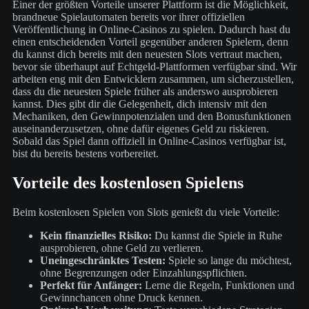
Einer der größten Vorteile unserer Plattform ist die Möglichkeit,
brandneue Spielautomaten bereits vor ihrer offiziellen
Veröffentlichung in Online-Casinos zu spielen. Dadurch hast du
einen entscheidenden Vorteil gegenüber anderen Spielern, denn
du kannst dich bereits mit den neuesten Slots vertraut machen,
bevor sie überhaupt auf Echtgeld-Plattformen verfügbar sind. Wir
arbeiten eng mit den Entwicklern zusammen, um sicherzustellen,
dass du die neuesten Spiele früher als anderswo ausprobieren
kannst. Dies gibt dir die Gelegenheit, dich intensiv mit den
Mechaniken, den Gewinnpotenzialen und den Bonusfunktionen
auseinanderzusetzen, ohne dafür eigenes Geld zu riskieren.
Sobald das Spiel dann offiziell in Online-Casinos verfügbar ist,
bist du bereits bestens vorbereitet.
Vorteile des kostenlosen Spielens
Beim kostenlosen Spielen von Slots genießt du viele Vorteile:
Kein finanzielles Risiko:
Du kannst die Spiele in Ruhe
ausprobieren, ohne Geld zu verlieren.
Uneingeschränktes Testen:
Spiele so lange du möchtest,
ohne Begrenzungen oder Einzahlungspflichten.
Perfekt für Anfänger:
Lerne die Regeln, Funktionen und
Gewinnchancen ohne Druck kennen.