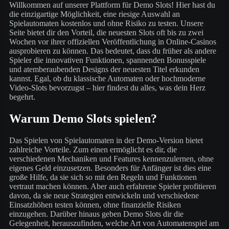
Willkommen auf unserer Plattform für Demo Slots! Hier hast du
die einzigartige Möglichkeit, eine riesige Auswahl an
Spielautomaten kostenlos und ohne Risiko zu testen. Unsere
Seite bietet dir den Vorteil, die neuesten Slots oft bis zu zwei
Wochen vor ihrer offiziellen Veröffentlichung in Online-Casinos
ausprobieren zu können. Das bedeutet, dass du früher als andere
Spieler die innovativen Funktionen, spannenden Bonusspiele
und atemberaubenden Designs der neuesten Titel erkunden
kannst. Egal, ob du klassische Automaten oder hochmoderne
Video-Slots bevorzugst – hier findest du alles, was dein Herz
begehrt.
Warum Demo Slots spielen?
Das Spielen von Spielautomaten in der Demo-Version bietet
zahlreiche Vorteile. Zum einen ermöglicht es dir, die
verschiedenen Mechaniken und Features kennenzulernen, ohne
eigenes Geld einzusetzen. Besonders für Anfänger ist dies eine
große Hilfe, da sie sich so mit den Regeln und Funktionen
vertraut machen können. Aber auch erfahrene Spieler profitieren
davon, da sie neue Strategien entwickeln und verschiedene
Einsatzhöhen testen können, ohne finanzielle Risiken
einzugehen. Darüber hinaus geben Demo Slots dir die
Gelegenheit, herauszufinden, welche Art von Automatenspiel am