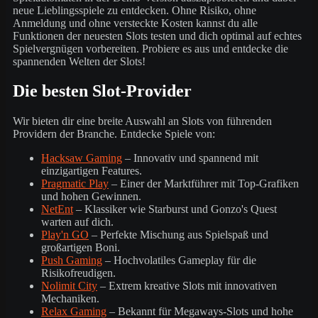
neue Lieblingsspiele zu entdecken. Ohne Risiko, ohne
Anmeldung und ohne versteckte Kosten kannst du alle
Funktionen der neuesten Slots testen und dich optimal auf echtes
Spielvergnügen vorbereiten. Probiere es aus und entdecke die
spannenden Welten der Slots!
Die besten Slot-Provider
Wir bieten dir eine breite Auswahl an Slots von führenden
Providern der Branche. Entdecke Spiele von:
Hacksaw Gaming
– Innovativ und spannend mit
einzigartigen Features.
Pragmatic Play
– Einer der Marktführer mit Top-Grafiken
und hohen Gewinnen.
NetEnt
– Klassiker wie Starburst und Gonzo's Quest
warten auf dich.
Play'n GO
– Perfekte Mischung aus Spielspaß und
großartigen Boni.
Push Gaming
– Hochvolatiles Gameplay für die
Risikofreudigen.
Nolimit City
– Extrem kreative Slots mit innovativen
Mechaniken.
Relax Gaming
– Bekannt für Megaways-Slots und hohe