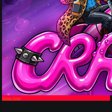
Demo Spiel