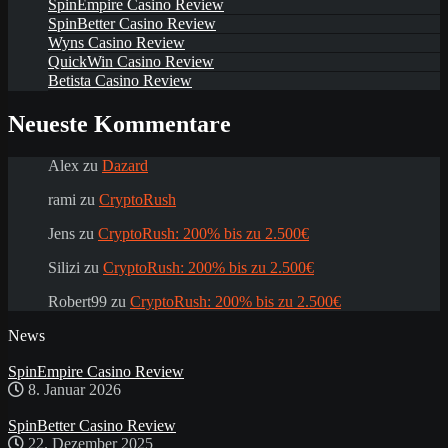
SpinEmpire Casino Review
SpinBetter Casino Review
Wyns Casino Review
QuickWin Casino Review
Betista Casino Review
Neueste Kommentare
Alex
zu
Dazard
rami
zu
CryptoRush
Jens
zu
CryptoRush: 200% bis zu 2.500€
Silizi
zu
CryptoRush: 200% bis zu 2.500€
Robert99
zu
CryptoRush: 200% bis zu 2.500€
News
SpinEmpire Casino Review
8. Januar 2026
SpinBetter Casino Review
22. Dezember 2025