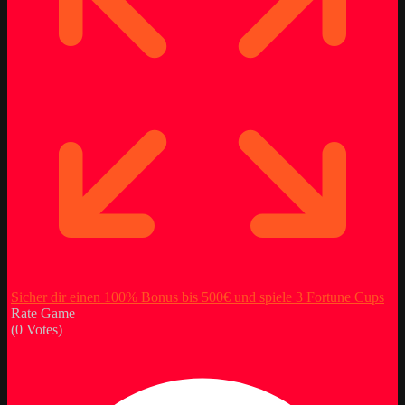
Sicher dir einen 100% Bonus bis 500€ und spiele 3 Fortune Cups
Rate Game
(
0
Votes)