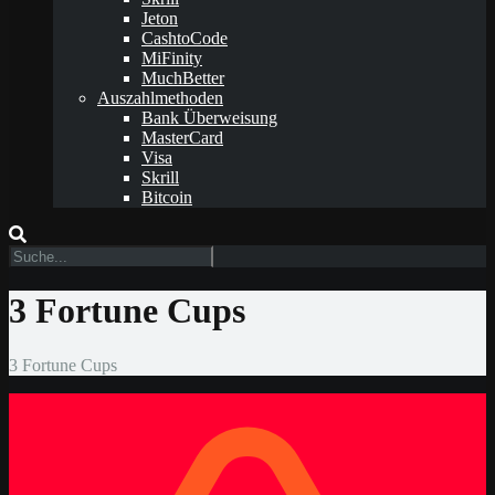
Jeton
CashtoCode
MiFinity
MuchBetter
Auszahlmethoden
Bank Überweisung
MasterCard
Visa
Skrill
Bitcoin
3 Fortune Cups
3 Fortune Cups