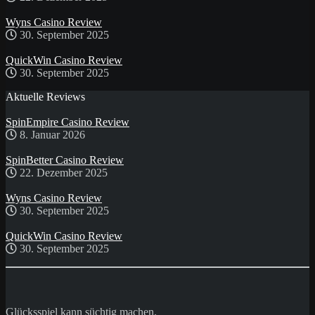
Wyns Casino Review
30. September 2025
QuickWin Casino Review
30. September 2025
Aktuelle Reviews
SpinEmpire Casino Review
8. Januar 2026
SpinBetter Casino Review
22. Dezember 2025
Wyns Casino Review
30. September 2025
QuickWin Casino Review
30. September 2025
Glücksspiel kann süchtig machen.