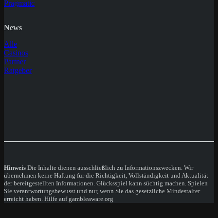
Pragmatic
News
Alle
Casinos
Partner
Ratgeber
Hinweis
Die Inhalte dienen ausschließlich zu Informationszwecken. Wir
übernehmen keine Haftung für die Richtigkeit, Vollständigkeit und Aktualität
der bereitgestellten Informationen. Glücksspiel kann süchtig machen. Spielen
Sie verantwortungsbewusst und nur, wenn Sie das gesetzliche Mindestalter
erreicht haben. Hilfe auf gambleaware.org