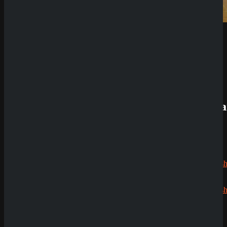
Review
QuickWin
Casino
Review
Betista
Casino
Review
Neueste
Kommenta
Alex
zu
Dazard
rami
zu
CryptoRus
Jens
zu
CryptoRush
200% bis
zu 2.500€
Silizi
zu