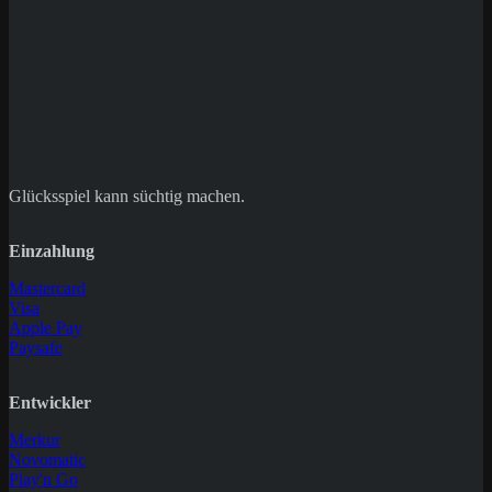
browser for the next time I comment.
Glücksspiel kann süchtig machen.
Einzahlung
Mastercard
Visa
Apple Pay
Paysafe
Entwickler
Merkur
Novomatic
Play'n Go