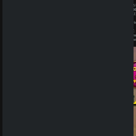
JAHRESUMSATZ:
JAHRES
1.000.000€
1.000.00
BESITZER:
BESITZE
Liernin
Liernin
Enterprises
Enterpri
LTD
LTD
LIZENZ:
LIZENZ:
Komoren
Komore
(Anjouan)
(Anjoua
Neueste
Beiträge
SpinEmpir
e Casino
Review
SpinBetter
Casino
Review
Wyns
Casino