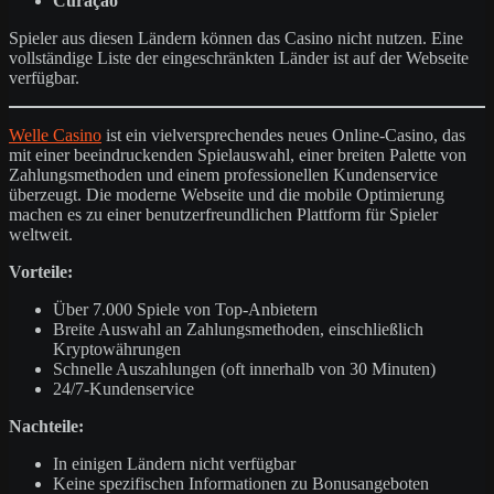
Curaçao
Spieler aus diesen Ländern können das Casino nicht nutzen. Eine
vollständige Liste der eingeschränkten Länder ist auf der Webseite
verfügbar.
Welle Casino
ist ein vielversprechendes neues Online-Casino, das
mit einer beeindruckenden Spielauswahl, einer breiten Palette von
Zahlungsmethoden und einem professionellen Kundenservice
überzeugt. Die moderne Webseite und die mobile Optimierung
machen es zu einer benutzerfreundlichen Plattform für Spieler
weltweit.
Vorteile:
Über 7.000 Spiele von Top-Anbietern
Breite Auswahl an Zahlungsmethoden, einschließlich
Kryptowährungen
Schnelle Auszahlungen (oft innerhalb von 30 Minuten)
24/7-Kundenservice
Nachteile:
In einigen Ländern nicht verfügbar
Keine spezifischen Informationen zu Bonusangeboten