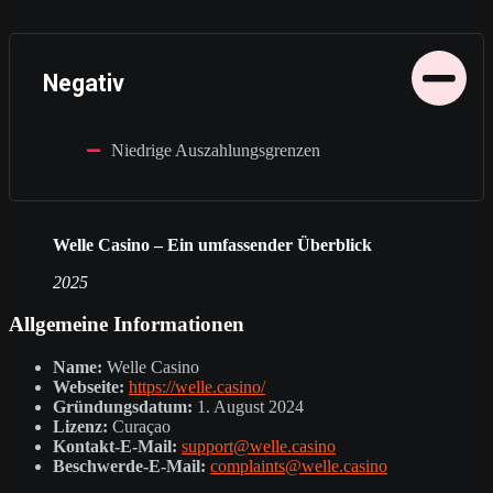
Negativ
Niedrige Auszahlungsgrenzen
Welle Casino – Ein umfassender Überblick
2025
Allgemeine Informationen
Name:
Welle Casino
Webseite:
https://welle.casino/
Gründungsdatum:
1. August 2024
Lizenz:
Curaçao
Kontakt-E-Mail:
support@welle.casino
Beschwerde-E-Mail:
complaints@welle.casino