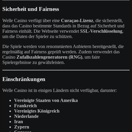
Sicherheit und Fairness
Welle Casino verfügt über eine
Curaçao-Lizenz
, die sicherstellt,
dass das Casino bestimmte Standards in Bezug auf Sicherheit und
Fairness einhält. Die Webseite verwendet
SSL-Verschlüsselung
,
um die Daten der Spieler zu schützen.
Die Spiele werden von renommierten Anbietern bereitgestellt, die
regelmäßig auf Fairness geprüft werden. Zudem verwendet das
Casino
Zufallszahlengeneratoren (RNG)
, um faire
Spielergebnisse zu gewährleisten.
Einschränkungen
Welle Casino ist in einigen Ländern nicht verfügbar, darunter:
Vereinigte Staaten von Amerika
Frankreich
Vereinigtes Königreich
Niederlande
Iran
Zypern