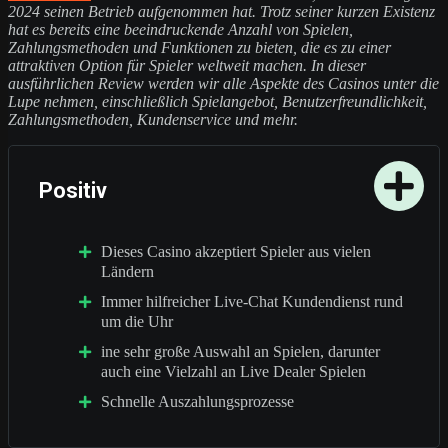
2024 seinen Betrieb aufgenommen hat. Trotz seiner kurzen Existenz
hat es bereits eine beeindruckende Anzahl von Spielen,
Zahlungsmethoden und Funktionen zu bieten, die es zu einer
attraktiven Option für Spieler weltweit machen. In dieser
ausführlichen Review werden wir alle Aspekte des Casinos unter die
Lupe nehmen, einschließlich Spielangebot, Benutzerfreundlichkeit,
Zahlungsmethoden, Kundenservice und mehr.
Positiv
Dieses Casino akzeptiert Spieler aus vielen
Ländern
Immer hilfreicher Live-Chat Kundendienst rund
um die Uhr
ine sehr große Auswahl an Spielen, darunter
auch eine Vielzahl an Live Dealer Spielen
Schnelle Auszahlungsprozesse