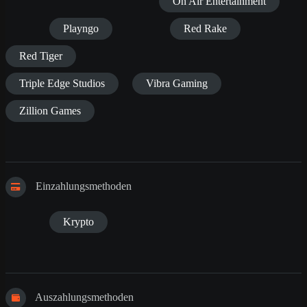
On Air Entertainment
Playngo
Red Rake
Red Tiger
Triple Edge Studios
Vibra Gaming
Zillion Games
Einzahlungsmethoden
Krypto
Auszahlungsmethoden