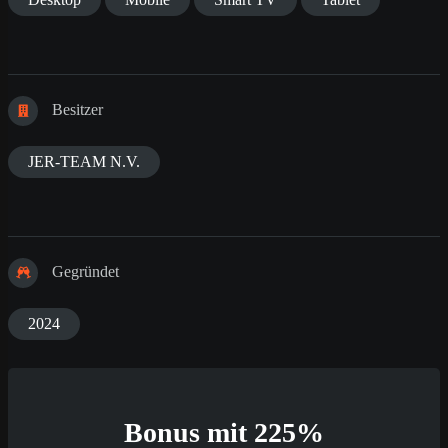
Besitzer
JER-TEAM N.V.
Gegründet
2024
Bonus mit 225%