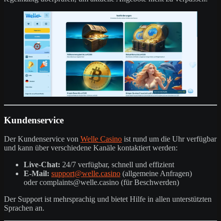
Kundenservice
Der Kundenservice von
Welle Casino
ist rund um die Uhr verfügbar
und kann über verschiedene Kanäle kontaktiert werden:
Live-Chat:
24/7 verfügbar, schnell und effizient
E-Mail:
support@welle.casino
(allgemeine Anfragen)
oder complaints@welle.casino (für Beschwerden)
Der Support ist mehrsprachig und bietet Hilfe in allen unterstützten
Sprachen an.