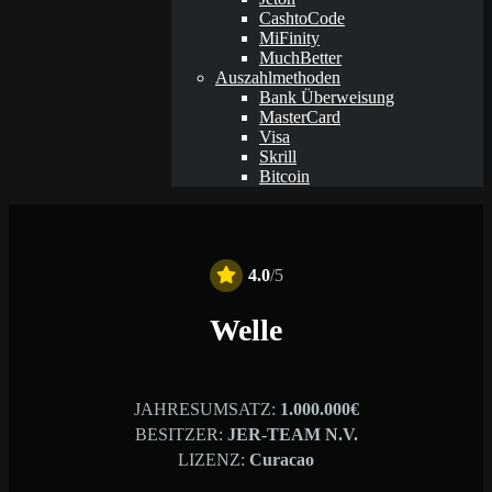
CashtoCode
MiFinity
MuchBetter
Auszahlmethoden
Bank Überweisung
MasterCard
Visa
Skrill
Bitcoin
4.0
/5
Welle
JAHRESUMSATZ:
1.000.000€
BESITZER:
JER-TEAM N.V.
LIZENZ:
Curacao