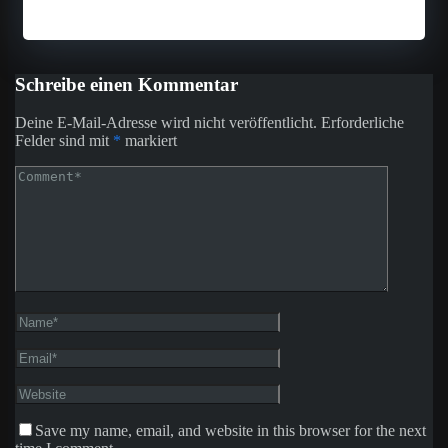
Schreibe einen Kommentar
Deine E-Mail-Adresse wird nicht veröffentlicht.
Erforderliche
Felder sind mit
*
markiert
Save my name, email, and website in this browser for the next