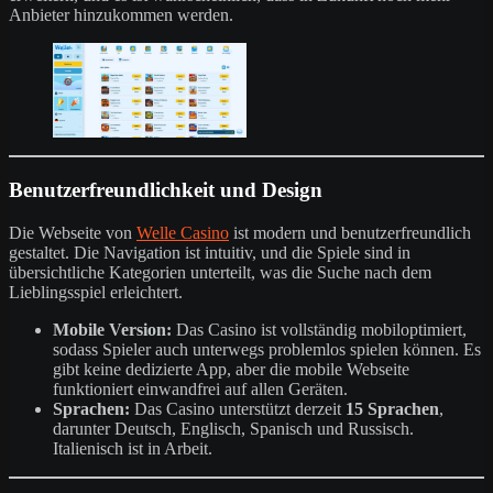
Anbieter hinzukommen werden.
Benutzerfreundlichkeit und Design
Die Webseite von
Welle Casino
ist modern und benutzerfreundlich
gestaltet. Die Navigation ist intuitiv, und die Spiele sind in
übersichtliche Kategorien unterteilt, was die Suche nach dem
Lieblingsspiel erleichtert.
Mobile Version:
Das Casino ist vollständig mobiloptimiert,
sodass Spieler auch unterwegs problemlos spielen können. Es
gibt keine dedizierte App, aber die mobile Webseite
funktioniert einwandfrei auf allen Geräten.
Sprachen:
Das Casino unterstützt derzeit
15 Sprachen
,
darunter Deutsch, Englisch, Spanisch und Russisch.
Italienisch ist in Arbeit.