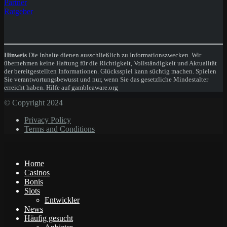
Partner
Ratgeber
Hinweis
Die Inhalte dienen ausschließlich zu Informationszwecken. Wir
übernehmen keine Haftung für die Richtigkeit, Vollständigkeit und Aktualität
der bereitgestellten Informationen. Glücksspiel kann süchtig machen. Spielen
Sie verantwortungsbewusst und nur, wenn Sie das gesetzliche Mindestalter
erreicht haben. Hilfe auf gambleaware.org
© Copyright 2024
Privacy Policy
Terms and Conditions
Home
Casinos
Bonis
Slots
Entwickler
News
Häufig gesucht