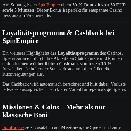
Am Sonntag bietet
SpinEmpire
einen
50 % Bonus bis zu 50 EUR
sowie 5 Münzen
. Dieser Bonus ist perfekt für entspannte Casino-
Sessions am Wochenende.
Loyalitätsprogramm & Cashback bei
SpinEmpire
Ein weiteres Highlight ist das
Loyalitätsprogramm
des Casinos.
Spieler sammeln durch ihre Aktivitäten Statuspunkte und können
dadurch einen
wöchentlichen Cashback von bis zu 15 %
freischalten. Je höher der Status, desto attraktiver fallen die
Rückvergütungen aus.
Das Cashback wird automatisch berechnet und hilft dabei, Verluste
teilweise auszugleichen – ein klarer Vorteil für regelmäßige Spieler.
Missionen & Coins – Mehr als nur
klassische Boni
SpinEmpire
setzt zusätzlich auf
Missionen
, die Spieler im Laufe