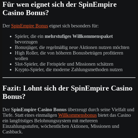
Für wen eignet sich der SpinEmpire
Casino Bonus?
Der
SpinEmpire Bonus
eignet sich besonders für:
Spieler, die ein
mehrstufiges Willkommenspaket
bevorzugen
Bonusjäger, die regelmäßig neue Aktionen nutzen möchten
High Roller, die von höheren Bonusbeträgen profitieren
wollen
Slot-Spieler, die Freispiele und Missionen schätzen
Krypto-Spieler, die moderne Zahlungsmethoden nutzen
Fazit: Lohnt sich der SpinEmpire Casino
Bonus?
Der
SpinEmpire Casino Bonus
überzeugt durch seine Vielfalt und
Tiefe. Statt eines einmaligen
Willkommensbonus
bietet das Casino
ein langfristiges Belohnungssystem mit mehreren
Einzahlungsstufen, wöchentlichen Aktionen, Missionen und
Cashback.