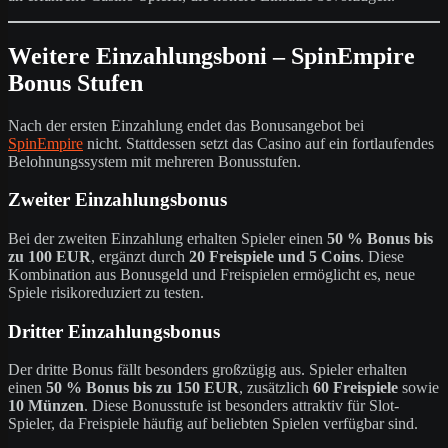
Weitere Einzahlungsboni – SpinEmpire
Bonus Stufen
Nach der ersten Einzahlung endet das Bonusangebot bei
SpinEmpire
nicht. Stattdessen setzt das Casino auf ein fortlaufendes
Belohnungssystem mit mehreren Bonusstufen.
Zweiter Einzahlungsbonus
Bei der zweiten Einzahlung erhalten Spieler einen
50 % Bonus bis
zu 100 EUR
, ergänzt durch
20 Freispiele und 5 Coins
. Diese
Kombination aus Bonusgeld und Freispielen ermöglicht es, neue
Spiele risikoreduziert zu testen.
Dritter Einzahlungsbonus
Der dritte Bonus fällt besonders großzügig aus. Spieler erhalten
einen
50 % Bonus bis zu 150 EUR
, zusätzlich
60 Freispiele
sowie
10 Münzen
. Diese Bonusstufe ist besonders attraktiv für Slot-
Spieler, da Freispiele häufig auf beliebten Spielen verfügbar sind.