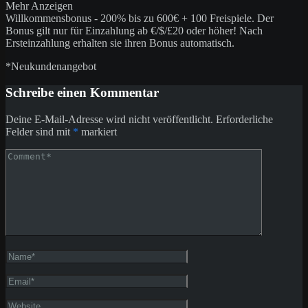
Mehr Anzeigen
Willkommensbonus - 200% bis zu 600€ + 100 Freispiele. Der
Bonus gilt nur für Einzahlung ab €/$/£20 oder höher! Nach
Ersteinzahlung erhalten sie ihren Bonus automatisch.
*Neukundenangebot
Schreibe einen Kommentar
Deine E-Mail-Adresse wird nicht veröffentlicht.
Erforderliche
Felder sind mit
*
markiert