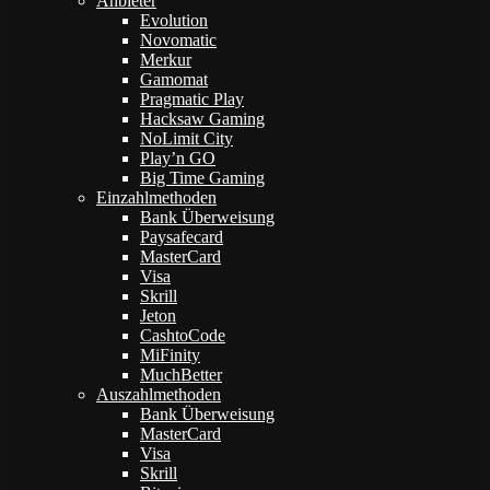
Anbieter
Evolution
Novomatic
Merkur
Gamomat
Pragmatic Play
Hacksaw Gaming
NoLimit City
Play’n GO
Big Time Gaming
Einzahlmethoden
Bank Überweisung
Paysafecard
MasterCard
Visa
Skrill
Jeton
CashtoCode
MiFinity
MuchBetter
Auszahlmethoden
Bank Überweisung
MasterCard
Visa
Skrill