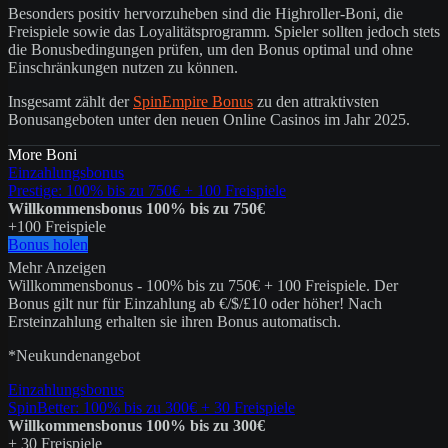
Besonders positiv hervorzuheben sind die Highroller-Boni, die
Freispiele sowie das Loyalitätsprogramm. Spieler sollten jedoch stets
die Bonusbedingungen prüfen, um den Bonus optimal und ohne
Einschränkungen nutzen zu können.
Insgesamt zählt der
SpinEmpire Bonus
zu den attraktivsten
Bonusangeboten unter den neuen Online Casinos im Jahr 2025.
More Boni
Einzahlungsbonus
Prestige: 100% bis zu 750€ + 100 Freispiele
Willkommensbonus 100% bis zu 750€
+100 Freispiele
Bonus holen
Mehr Anzeigen
Willkommensbonus - 100% bis zu 750€ + 100 Freispiele. Der
Bonus gilt nur für Einzahlung ab €/$/£10 oder höher! Nach
Ersteinzahlung erhalten sie ihren Bonus automatisch.
*Neukundenangebot
Einzahlungsbonus
SpinBetter: 100% bis zu 300€ + 30 Freispiele
Willkommensbonus 100% bis zu 300€
+ 30 Freispiele