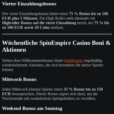
Vierter Einzahlungsbonus
Der vierte Einzahlungsbonus bietet einen
75 % Bonus bis zu 100
EUR plus 5 Münzen
. Für High Roller steht alternativ ein
Highroller Bonus auf die vierte Einzahlung
bereit, der
75 % bis
zu 500 EUR sowie 20 Coins
umfasst.
Wöchentliche SpinEmpire Casino Boni &
Aktionen
Neben dem Willkommensbonus bietet
SpinEmpire
regelmäßig
wiederkehrende Aktionen, die sich besonders für aktive Spieler
lohnen.
Mittwoch Bonus
Jeden Mittwoch können Spieler einen
35 % Bonus bis zu 150
EUR
beanspruchen. Dieser Bonus eignet sich ideal, um die
Wochenmitte mit zusätzlichem Spielguthaben zu versüßen.
Weekend Bonus am Sonntag