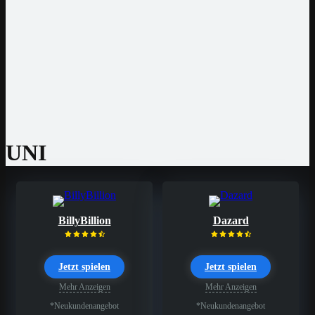
Jeton
CashtoCode
MiFinity
MuchBetter
Auszahlmethoden
Bank Überweisung
MasterCard
Visa
Skrill
Bitcoin
UNI
BillyBillion
Dazard
Jetzt spielen
Jetzt spielen
Mehr Anzeigen
Mehr Anzeigen
*Neukundenangebot
*Neukundenangebot