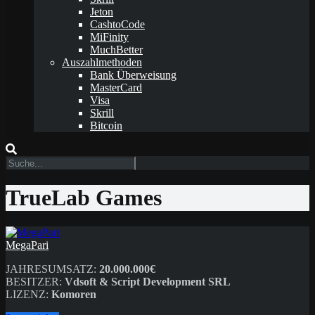
Jeton
CashtoCode
MiFinity
MuchBetter
Auszahlmethoden
Bank Überweisung
MasterCard
Visa
Skrill
Bitcoin
TrueLab Games
MegaPari
JAHRESUMSATZ:
20.000.000€
BESITZER:
Vdsoft & Script Development SRL
LIZENZ:
Komoren