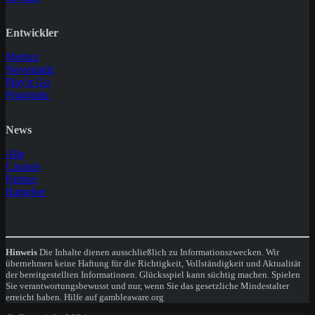
Entwickler
Merkur
Novomatic
Play'n Go
Pragmatic
News
Alle
Casinos
Partner
Ratgeber
Hinweis
Die Inhalte dienen ausschließlich zu Informationszwecken. Wir
übernehmen keine Haftung für die Richtigkeit, Vollständigkeit und Aktualität
der bereitgestellten Informationen. Glücksspiel kann süchtig machen. Spielen
Sie verantwortungsbewusst und nur, wenn Sie das gesetzliche Mindestalter
erreicht haben. Hilfe auf gambleaware.org