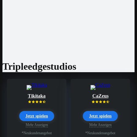
Jeton
CashtoCode
MiFinity
MuchBetter
Auszahlmethoden
Bank Überweisung
MasterCard
Visa
Skrill
Bitcoin
Tripleedgestudios
Tikitaka
CaZeus
Jetzt spielen
Jetzt spielen
Mehr Anzeigen
Mehr Anzeigen
*Neukundenangebot
*Neukundenangebot