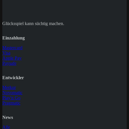
Glücksspiel kann süchtig machen.
Einzahlung
Mastercard
Visa
Apple Pay
Paysafe
Entwickler
Merkur
Novomatic
Play'n Go
Pragmatic
News
Alle