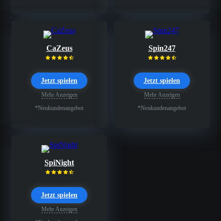
CaZeus
Spin247
Jetzt spielen
Jetzt spielen
Mehr Anzeigen
Mehr Anzeigen
*Neukundenangebot
*Neukundenangebot
SpiNight
Jetzt spielen
Mehr Anzeigen