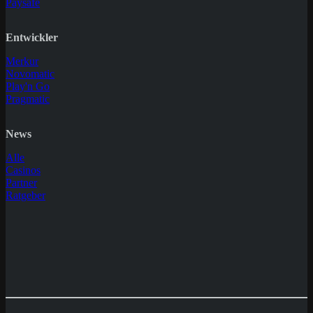
Paysafe
Entwickler
Merkur
Novomatic
Play'n Go
Pragmatic
News
Alle
Casinos
Partner
Ratgeber