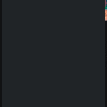
Neueste
Beiträge
SpinEmpir
e Casino