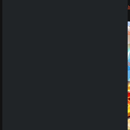
Jens
zu
Submit
CryptoRush
Sicher dir einen 100% Bonus bis 500€ und spiele
200% bis
Zeus's Lightning Blaze - Xmas
zu 2.500€
Try Our Featured Games
Silizi
zu
CryptoRush
200% bis
zu 2.500€
Robert99
zu
CryptoRush
200% bis
zu 2.500€
News
SpinEmpire Casino
Review
8. Januar 2026
SpinBetter Casino
Review
22. Dezember
2025
Wyns Casino Revie