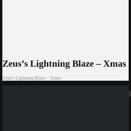
Jeton
CashtoCode
MiFinity
MuchBetter
Auszahlmethoden
Bank Überweisung
MasterCard
Visa
Skrill
Bitcoin
Zeus’s Lightning Blaze – Xmas
Zeus’s Lightning Blaze – Xmas
Suchen
Neue Casinos