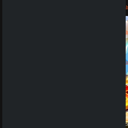
Jens
zu
Sicher dir einen 100% Bonus bis 500€ und spiele
CryptoRush
Xmas Dwarfs
200% bis
Try Our Featured Games
zu 2.500€
Silizi
zu
CryptoRush
200% bis
zu 2.500€
Robert99
zu
CryptoRush
200% bis
zu 2.500€
News
SpinEmpire Casino
Review
8. Januar 2026
SpinBetter Casino
Review
22. Dezember
2025
Wyns Casino Revie