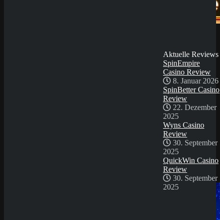
30. September
2025
QuickWin Casino
Review
Demo Spiel
30. September
2025
Aktuelle Reviews
SpinEmpire
Casino Review
8. Januar 2026
SpinBetter Casino
Review
22. Dezember
2025
Wyns Casino
Review
30. September
2025
QuickWin Casino
Review
30. September
Demo Spiel
2025