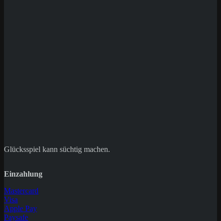
Save my name, email, and website in this
browser for the next time I comment.
Glücksspiel kann süchtig machen.
Einzahlung
Mastercard
Visa
Apple Pay
Paysafe