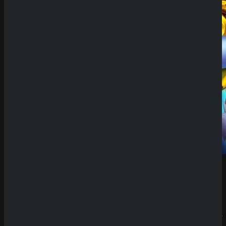
Neueste
Beiträge
SpinEmpir
e Casino