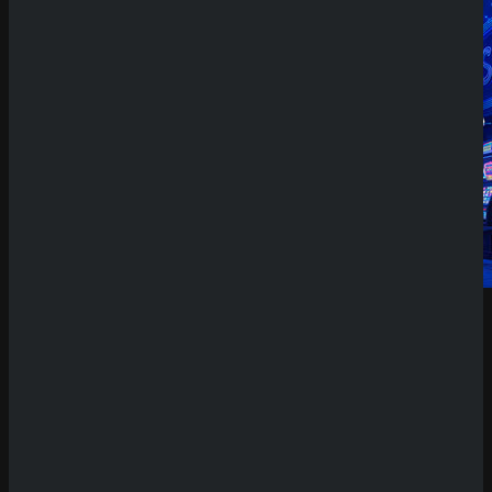
Demo Spiel
Willkommen auf unserer Plattform für Demo
Slots! Hier hast du die einzigartige Möglichkeit,
eine riesige Auswahl an Spielautomaten
kostenlos und ohne Risiko zu testen. Unsere
Seite bietet dir den Vorteil, die neuesten Slots
oft bis zu zwei Wochen vor ihrer offiziellen
Veröffentlichung in Online-Casinos