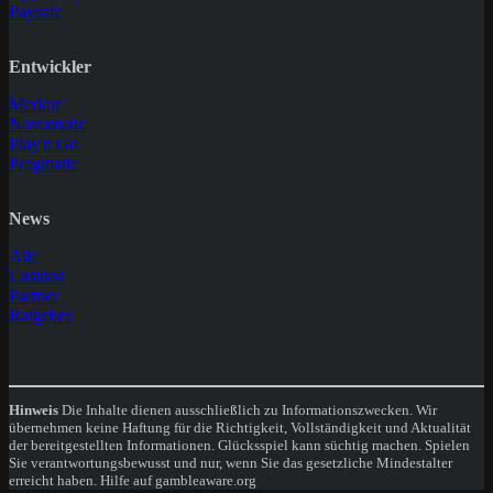
Paysafe
Entwickler
Merkur
Novomatic
Play'n Go
Pragmatic
News
Alle
Casinos
Partner
Ratgeber
Hinweis
Die Inhalte dienen ausschließlich zu Informationszwecken. Wir
übernehmen keine Haftung für die Richtigkeit, Vollständigkeit und Aktualität
der bereitgestellten Informationen. Glücksspiel kann süchtig machen. Spielen
Sie verantwortungsbewusst und nur, wenn Sie das gesetzliche Mindestalter
erreicht haben. Hilfe auf gambleaware.org