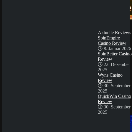
30. September
2025
QuickWin Casino
Review
30. September
Demo Spiel
2025
Aktuelle Reviews
SpinEmpire
Casino Review
8. Januar 2026
SpinBetter Casino
Review
22. Dezember
2025
Wyns Casino
Review
30. September
2025
QuickWin Casino
Review
30. September
2025
Demo Spiel