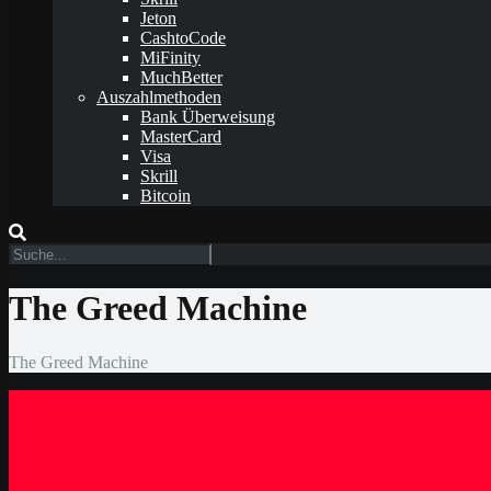
Jeton
CashtoCode
MiFinity
MuchBetter
Auszahlmethoden
Bank Überweisung
MasterCard
Visa
Skrill
Bitcoin
The Greed Machine
The Greed Machine