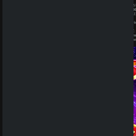
JAHRESUMSATZ:
JAHRES
1.000.000€
1.000.00
BESITZER:
BESITZE
Liernin
Liernin
Enterprises
Enterpri
LTD
LTD
LIZENZ:
LIZENZ:
Komoren
Komore
(Anjouan)
(Anjoua
Neueste
Beiträge
SpinEmpir
e Casino
Review
SpinBetter
Casino
Review
Wyns
Casino