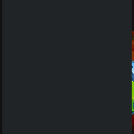
Demo Spiel