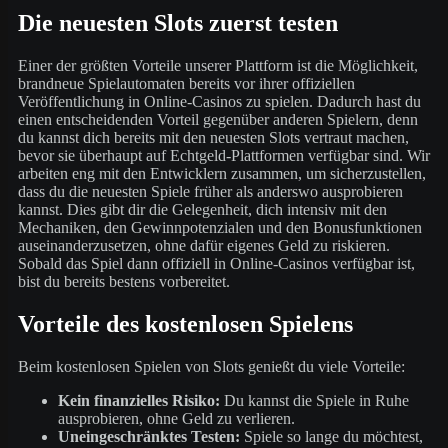
Die neuesten Slots zuerst testen
Einer der größten Vorteile unserer Plattform ist die Möglichkeit,
brandneue Spielautomaten bereits vor ihrer offiziellen
Veröffentlichung in Online-Casinos zu spielen. Dadurch hast du
einen entscheidenden Vorteil gegenüber anderen Spielern, denn
du kannst dich bereits mit den neuesten Slots vertraut machen,
bevor sie überhaupt auf Echtgeld-Plattformen verfügbar sind. Wir
arbeiten eng mit den Entwicklern zusammen, um sicherzustellen,
dass du die neuesten Spiele früher als anderswo ausprobieren
kannst. Dies gibt dir die Gelegenheit, dich intensiv mit den
Mechaniken, den Gewinnpotenzialen und den Bonusfunktionen
auseinanderzusetzen, ohne dafür eigenes Geld zu riskieren.
Sobald das Spiel dann offiziell in Online-Casinos verfügbar ist,
bist du bereits bestens vorbereitet.
Vorteile des kostenlosen Spielens
Beim kostenlosen Spielen von Slots genießt du viele Vorteile:
Kein finanzielles Risiko:
Du kannst die Spiele in Ruhe
ausprobieren, ohne Geld zu verlieren.
Uneingeschränktes Testen:
Spiele so lange du möchtest,