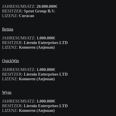
JAHRESUMSATZ:
20.000.000€
BESITZER:
Sprut Group B.V.
LIZENZ:
Curacao
Betista
JAHRESUMSATZ:
1.000.000€
BESITZER:
Liernin Enterprises LTD
LIZENZ:
Komoren (Anjouan)
QuickWin
JAHRESUMSATZ:
1.000.000€
BESITZER:
Liernin Enterprises LTD
LIZENZ:
Komoren (Anjouan)
Wyns
JAHRESUMSATZ:
1.000.000€
BESITZER:
Liernin Enterprises LTD
LIZENZ:
Komoren (Anjouan)