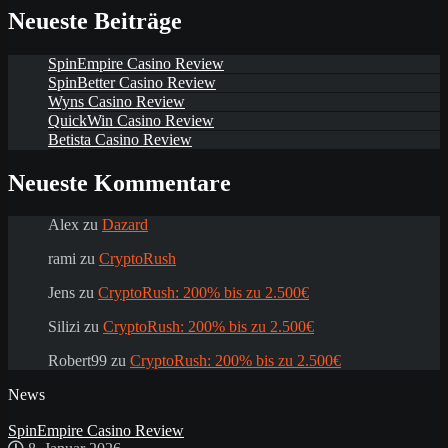
Neueste Beiträge
SpinEmpire Casino Review
SpinBetter Casino Review
Wyns Casino Review
QuickWin Casino Review
Betista Casino Review
Neueste Kommentare
Alex
zu
Dazard
rami
zu
CryptoRush
Jens
zu
CryptoRush: 200% bis zu 2.500€
Silizi
zu
CryptoRush: 200% bis zu 2.500€
Robert99
zu
CryptoRush: 200% bis zu 2.500€
News
SpinEmpire Casino Review