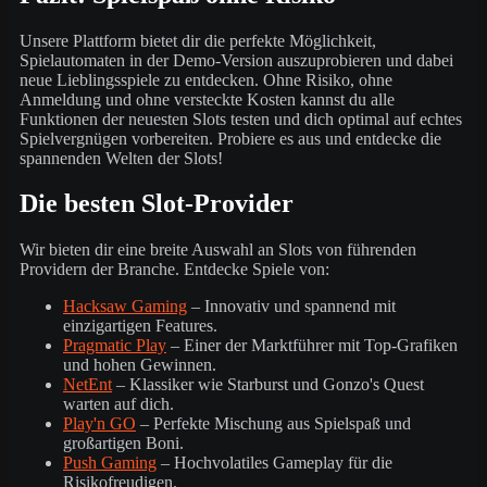
Unsere Plattform bietet dir die perfekte Möglichkeit,
Spielautomaten in der Demo-Version auszuprobieren und dabei
neue Lieblingsspiele zu entdecken. Ohne Risiko, ohne
Anmeldung und ohne versteckte Kosten kannst du alle
Funktionen der neuesten Slots testen und dich optimal auf echtes
Spielvergnügen vorbereiten. Probiere es aus und entdecke die
spannenden Welten der Slots!
Die besten Slot-Provider
Wir bieten dir eine breite Auswahl an Slots von führenden
Providern der Branche. Entdecke Spiele von:
Hacksaw Gaming
– Innovativ und spannend mit
einzigartigen Features.
Pragmatic Play
– Einer der Marktführer mit Top-Grafiken
und hohen Gewinnen.
NetEnt
– Klassiker wie Starburst und Gonzo's Quest
warten auf dich.
Play'n GO
– Perfekte Mischung aus Spielspaß und
großartigen Boni.
Push Gaming
– Hochvolatiles Gameplay für die
Risikofreudigen.