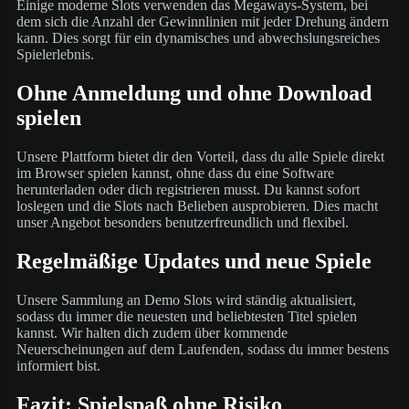
Einige moderne Slots verwenden das Megaways-System, bei
dem sich die Anzahl der Gewinnlinien mit jeder Drehung ändern
kann. Dies sorgt für ein dynamisches und abwechslungsreiches
Spielerlebnis.
Ohne Anmeldung und ohne Download
spielen
Unsere Plattform bietet dir den Vorteil, dass du alle Spiele direkt
im Browser spielen kannst, ohne dass du eine Software
herunterladen oder dich registrieren musst. Du kannst sofort
loslegen und die Slots nach Belieben ausprobieren. Dies macht
unser Angebot besonders benutzerfreundlich und flexibel.
Regelmäßige Updates und neue Spiele
Unsere Sammlung an Demo Slots wird ständig aktualisiert,
sodass du immer die neuesten und beliebtesten Titel spielen
kannst. Wir halten dich zudem über kommende
Neuerscheinungen auf dem Laufenden, sodass du immer bestens
informiert bist.
Fazit: Spielspaß ohne Risiko