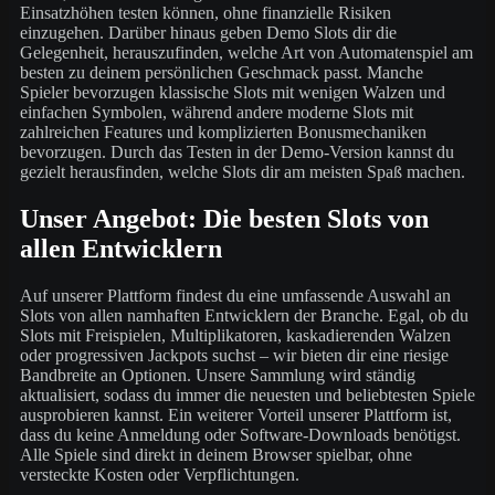
Einsatzhöhen testen können, ohne finanzielle Risiken
einzugehen. Darüber hinaus geben Demo Slots dir die
Gelegenheit, herauszufinden, welche Art von Automatenspiel am
besten zu deinem persönlichen Geschmack passt. Manche
Spieler bevorzugen klassische Slots mit wenigen Walzen und
einfachen Symbolen, während andere moderne Slots mit
zahlreichen Features und komplizierten Bonusmechaniken
bevorzugen. Durch das Testen in der Demo-Version kannst du
gezielt herausfinden, welche Slots dir am meisten Spaß machen.
Unser Angebot: Die besten Slots von
allen Entwicklern
Auf unserer Plattform findest du eine umfassende Auswahl an
Slots von allen namhaften Entwicklern der Branche. Egal, ob du
Slots mit Freispielen, Multiplikatoren, kaskadierenden Walzen
oder progressiven Jackpots suchst – wir bieten dir eine riesige
Bandbreite an Optionen. Unsere Sammlung wird ständig
aktualisiert, sodass du immer die neuesten und beliebtesten Spiele
ausprobieren kannst. Ein weiterer Vorteil unserer Plattform ist,
dass du keine Anmeldung oder Software-Downloads benötigst.
Alle Spiele sind direkt in deinem Browser spielbar, ohne
versteckte Kosten oder Verpflichtungen.