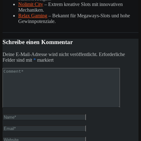
Nolimit City
– Extrem kreative Slots mit innovativen
Mechaniken.
Relax Gaming
– Bekannt für Megaways-Slots und hohe
Gewinnpotenziale.
Schreibe einen Kommentar
Deine E-Mail-Adresse wird nicht veröffentlicht.
Erforderliche
Felder sind mit
*
markiert