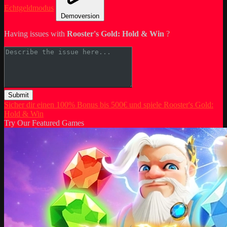
Echtgeldmodus
Demoversion
Having issues with
Rooster's Gold: Hold & Win
?
Submit
Sicher dir einen 100% Bonus bis 500€ und spiele Rooster's Gold:
Hold & Win
Try Our Featured Games