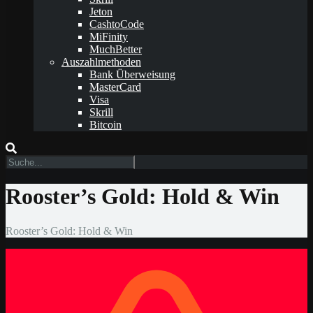
Jeton
CashtoCode
MiFinity
MuchBetter
Auszahlmethoden
Bank Überweisung
MasterCard
Visa
Skrill
Bitcoin
Rooster’s Gold: Hold & Win
Rooster’s Gold: Hold & Win