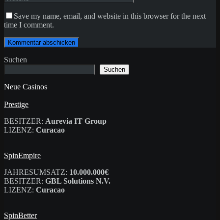
Save my name, email, and website in this browser for the next
time I comment.
Suchen
Suchen
Neue Casinos
Prestige
BESITZER:
Aurevia IT Group
LIZENZ:
Curacao
SpinEmpire
JAHRESUMSATZ:
10.000.000€
BESITZER:
GBL Solutions N.V.
LIZENZ:
Curacao
SpinBetter