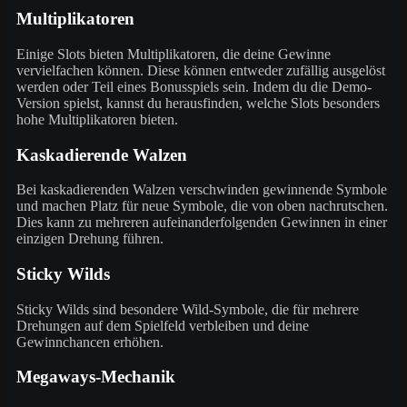
Multiplikatoren
Einige Slots bieten Multiplikatoren, die deine Gewinne
vervielfachen können. Diese können entweder zufällig ausgelöst
werden oder Teil eines Bonusspiels sein. Indem du die Demo-
Version spielst, kannst du herausfinden, welche Slots besonders
hohe Multiplikatoren bieten.
Kaskadierende Walzen
Bei kaskadierenden Walzen verschwinden gewinnende Symbole
und machen Platz für neue Symbole, die von oben nachrutschen.
Dies kann zu mehreren aufeinanderfolgenden Gewinnen in einer
einzigen Drehung führen.
Sticky Wilds
Sticky Wilds sind besondere Wild-Symbole, die für mehrere
Drehungen auf dem Spielfeld verbleiben und deine
Gewinnchancen erhöhen.
Megaways-Mechanik