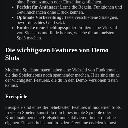
ohne Begrenzungen oder Einzahlungspflichten.
Perfekt für Anfänger:
Lerne die Regeln, Funktionen und
Gewinnchancen ohne Druck kennen.
Optimale Vorbereitung:
Teste verschiedene Strategien,
bevor du echtes Geld setzt.
Entdecke neue Lieblingsspiele:
Probiere eine Vielzahl
von Slots aus und finde heraus, welche dir am meisten
Spaß machen.
Die wichtigsten Features von Demo
Slots
Moderne Spielautomaten haben eine Vielzahl von Funktionen,
die das Spielerlebnis noch spannender machen. Hier sind einige
der wichtigsten Features, die du in den Demo-Versionen testen
kannst:
Freispiele
Freispiele sind eines der beliebtesten Features in modernen Slots.
In vielen Spielen kannst du durch bestimmte Symbole oder
Kombinationen eine Freispielrunde aktivieren, in der du ohne
eigenen Einsatz drehst und trotzdem Gewinne erzielen kannst.