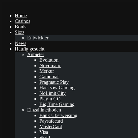
Home
Casinos
Bonis
Slots
Entwickler
News
Häufig gesucht
Anbieter
Evolution
Novomatic
Merkur
Gamomat
Pragmatic Play
Hacksaw Gaming
NoLimit City
Play’n GO
Big Time Gaming
Einzahlmethoden
Bank Überweisung
Paysafecard
MasterCard
Visa
Skrill