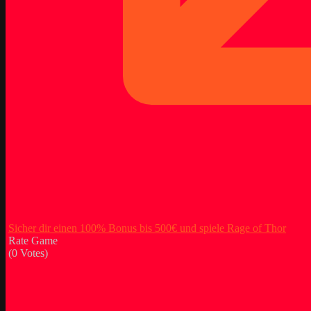
Sicher dir einen 100% Bonus bis 500€ und spiele Rage of Thor
Rate Game
(
0
Votes)