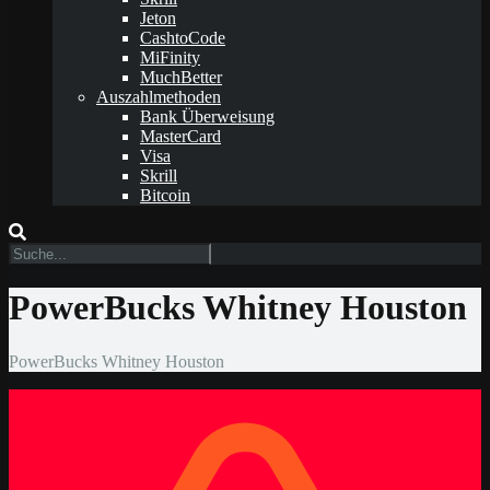
Jeton
CashtoCode
MiFinity
MuchBetter
Auszahlmethoden
Bank Überweisung
MasterCard
Visa
Skrill
Bitcoin
PowerBucks Whitney Houston
PowerBucks Whitney Houston