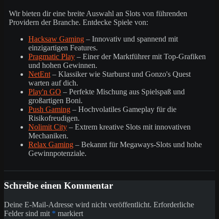
Wir bieten dir eine breite Auswahl an Slots von führenden
Providern der Branche. Entdecke Spiele von:
Hacksaw Gaming
– Innovativ und spannend mit
einzigartigen Features.
Pragmatic Play
– Einer der Marktführer mit Top-Grafiken
und hohen Gewinnen.
NetEnt
– Klassiker wie Starburst und Gonzo's Quest
warten auf dich.
Play'n GO
– Perfekte Mischung aus Spielspaß und
großartigen Boni.
Push Gaming
– Hochvolatiles Gameplay für die
Risikofreudigen.
Nolimit City
– Extrem kreative Slots mit innovativen
Mechaniken.
Relax Gaming
– Bekannt für Megaways-Slots und hohe
Gewinnpotenziale.
Schreibe einen Kommentar
Deine E-Mail-Adresse wird nicht veröffentlicht.
Erforderliche
Felder sind mit
*
markiert