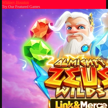
Whitney Houston
Try Our Featured Games