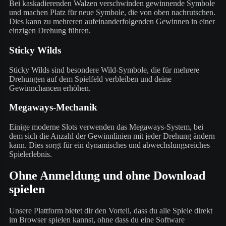
Bei kaskadierenden Walzen verschwinden gewinnende Symbole
und machen Platz für neue Symbole, die von oben nachrutschen.
Dies kann zu mehreren aufeinanderfolgenden Gewinnen in einer
einzigen Drehung führen.
Sticky Wilds
Sticky Wilds sind besondere Wild-Symbole, die für mehrere
Drehungen auf dem Spielfeld verbleiben und deine
Gewinnchancen erhöhen.
Megaways-Mechanik
Einige moderne Slots verwenden das Megaways-System, bei
dem sich die Anzahl der Gewinnlinien mit jeder Drehung ändern
kann. Dies sorgt für ein dynamisches und abwechslungsreiches
Spielerlebnis.
Ohne Anmeldung und ohne Download
spielen
Unsere Plattform bietet dir den Vorteil, dass du alle Spiele direkt
im Browser spielen kannst, ohne dass du eine Software