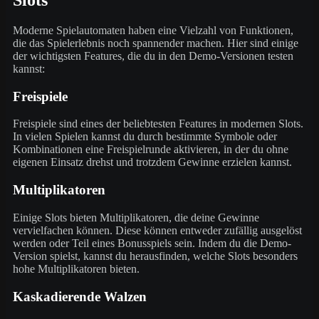
Slots
Moderne Spielautomaten haben eine Vielzahl von Funktionen,
die das Spielerlebnis noch spannender machen. Hier sind einige
der wichtigsten Features, die du in den Demo-Versionen testen
kannst:
Freispiele
Freispiele sind eines der beliebtesten Features in modernen Slots.
In vielen Spielen kannst du durch bestimmte Symbole oder
Kombinationen eine Freispielrunde aktivieren, in der du ohne
eigenen Einsatz drehst und trotzdem Gewinne erzielen kannst.
Multiplikatoren
Einige Slots bieten Multiplikatoren, die deine Gewinne
vervielfachen können. Diese können entweder zufällig ausgelöst
werden oder Teil eines Bonusspiels sein. Indem du die Demo-
Version spielst, kannst du herausfinden, welche Slots besonders
hohe Multiplikatoren bieten.
Kaskadierende Walzen