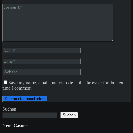
Save my name, email, and website in this browser for the next
time I comment.
Suchen
Suchen
Neue Casinos