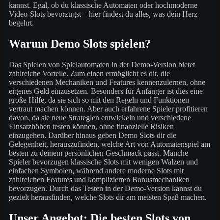
kannst. Egal, ob du klassische Automaten oder hochmoderne
Video-Slots bevorzugst – hier findest du alles, was dein Herz
begehrt.
Warum Demo Slots spielen?
Das Spielen von Spielautomaten in der Demo-Version bietet
zahlreiche Vorteile. Zum einen ermöglicht es dir, die
verschiedenen Mechaniken und Features kennenzulernen, ohne
eigenes Geld einzusetzen. Besonders für Anfänger ist dies eine
große Hilfe, da sie sich so mit den Regeln und Funktionen
vertraut machen können. Aber auch erfahrene Spieler profitieren
davon, da sie neue Strategien entwickeln und verschiedene
Einsatzhöhen testen können, ohne finanzielle Risiken
einzugehen. Darüber hinaus geben Demo Slots dir die
Gelegenheit, herauszufinden, welche Art von Automatenspiel am
besten zu deinem persönlichen Geschmack passt. Manche
Spieler bevorzugen klassische Slots mit wenigen Walzen und
einfachen Symbolen, während andere moderne Slots mit
zahlreichen Features und komplizierten Bonusmechaniken
bevorzugen. Durch das Testen in der Demo-Version kannst du
gezielt herausfinden, welche Slots dir am meisten Spaß machen.
Unser Angebot: Die besten Slots von