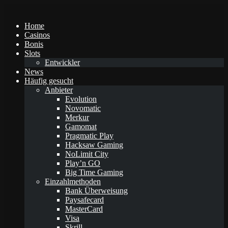
Home
Casinos
Bonis
Slots
Entwickler
News
Häufig gesucht
Anbieter
Evolution
Novomatic
Merkur
Gamomat
Pragmatic Play
Hacksaw Gaming
NoLimit City
Play’n GO
Big Time Gaming
Einzahlmethoden
Bank Überweisung
Paysafecard
MasterCard
Visa
Skrill