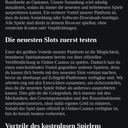
Bandbreite an Optionen. Unsere Sammlung wird ständig
aktualisiert, sodass du immer die neuesten und beliebtesten Spiele
ausprobieren kannst. Ein weiterer Vorteil unserer Plattform ist,
dass du keine Anmeldung oder Software-Downloads benötigst.
Alle Spiele sind direkt in deinem Browser spielbar, ohne
versteckte Kosten oder Verpflichtungen.
Die neuesten Slots zuerst testen
Einer der größten Vorteile unserer Plattform ist die Möglichkeit,
brandneue Spielautomaten bereits vor ihrer offiziellen
Veröffentlichung in Online-Casinos zu spielen. Dadurch hast du
einen entscheidenden Vorteil gegenüber anderen Spielern, denn
du kannst dich bereits mit den neuesten Slots vertraut machen,
bevor sie überhaupt auf Echtgeld-Plattformen verfügbar sind. Wir
arbeiten eng mit den Entwicklern zusammen, um sicherzustellen,
dass du die neuesten Spiele früher als anderswo ausprobieren
kannst. Dies gibt dir die Gelegenheit, dich intensiv mit den
Mechaniken, den Gewinnpotenzialen und den Bonusfunktionen
auseinanderzusetzen, ohne dafür eigenes Geld zu riskieren.
Sobald das Spiel dann offiziell in Online-Casinos verfügbar ist,
bist du bereits bestens vorbereitet.
Vorteile des kostenlosen Spielens