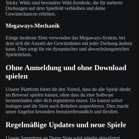
Sticky Wilds sind besondere Wild-Symbole, die für mehrere
Drehungen auf dem Spielfeld verbleiben und deine
Gewinnchancen erhöhen.
Megaways-Mechanik
Einige moderne Slots verwenden das Megaways-System, bei
dem sich die Anzahl der Gewinnlinien mit jeder Drehung ändern
kann. Dies sorgt für ein dynamisches und abwechslungsreiches
Spielerlebnis.
Ohne Anmeldung und ohne Download
spielen
Unsere Plattform bietet dir den Vorteil, dass du alle Spiele direkt
im Browser spielen kannst, ohne dass du eine Software
herunterladen oder dich registrieren musst. Du kannst sofort
loslegen und die Slots nach Belieben ausprobieren. Dies macht
unser Angebot besonders benutzerfreundlich und flexibel.
Regelmäßige Updates und neue Spiele
Unsere Sammlung an Demo Slots wird ständig aktualisiert,