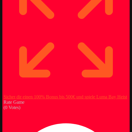
Sicher dir einen 100% Bonus bis 500€ und spiele Luma Bay Heist
Rate Game
(
0
Votes)