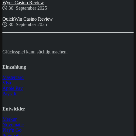
Wyns Casino Review
30. September 2025
QuickWin Casino Review
30. September 2025
Glücksspiel kann süchtig machen.
Einzahlung
Mastercard
Visa
Apple Pay
Paysafe
Entwickler
Merkur
Novomatic
Play'n Go
Pragmatic