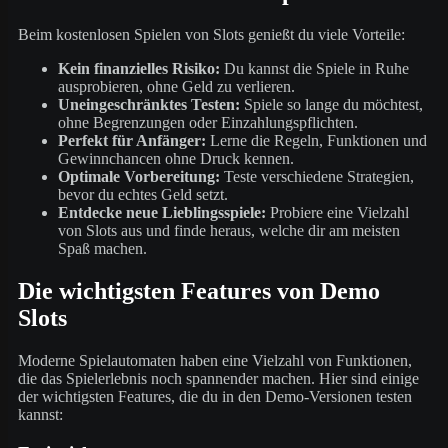
Beim kostenlosen Spielen von Slots genießt du viele Vorteile:
Kein finanzielles Risiko:
Du kannst die Spiele in Ruhe
ausprobieren, ohne Geld zu verlieren.
Uneingeschränktes Testen:
Spiele so lange du möchtest,
ohne Begrenzungen oder Einzahlungspflichten.
Perfekt für Anfänger:
Lerne die Regeln, Funktionen und
Gewinnchancen ohne Druck kennen.
Optimale Vorbereitung:
Teste verschiedene Strategien,
bevor du echtes Geld setzt.
Entdecke neue Lieblingsspiele:
Probiere eine Vielzahl
von Slots aus und finde heraus, welche dir am meisten
Spaß machen.
Die wichtigsten Features von Demo
Slots
Moderne Spielautomaten haben eine Vielzahl von Funktionen,
die das Spielerlebnis noch spannender machen. Hier sind einige
der wichtigsten Features, die du in den Demo-Versionen testen
kannst: