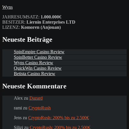
Wyns
JAHRESUMSATZ:
1.000.000€
BESITZER:
Liernin Enterprises LTD
LIZENZ:
Komoren (Anjouan)
Neueste Beiträge
SpinEmpire Casino Review
SpinBetter Casino Review
Wyns Casino Review
QuickWin Casino Review
Betista Casino Review
Neueste Kommentare
Alex
zu
Dazard
rami
zu
CryptoRush
Jens
zu
CryptoRush: 200% bis zu 2.500€
Silizi
zu
CryptoRush: 200% bis zu 2.500€