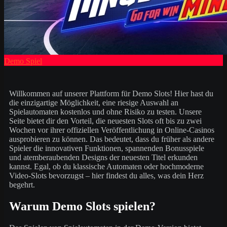
Demo Spiel
Willkommen auf unserer Plattform für Demo Slots! Hier hast du
die einzigartige Möglichkeit, eine riesige Auswahl an
Spielautomaten kostenlos und ohne Risiko zu testen. Unsere
Seite bietet dir den Vorteil, die neuesten Slots oft bis zu zwei
Wochen vor ihrer offiziellen Veröffentlichung in Online-Casinos
ausprobieren zu können. Das bedeutet, dass du früher als andere
Spieler die innovativen Funktionen, spannenden Bonusspiele
und atemberaubenden Designs der neuesten Titel erkunden
kannst. Egal, ob du klassische Automaten oder hochmoderne
Video-Slots bevorzugst – hier findest du alles, was dein Herz
begehrt.
Warum Demo Slots spielen?