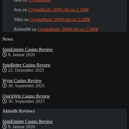
Jens
zu
CryptoRush: 200% bis zu 2.500€
Silizi
zu
CryptoRush: 200% bis zu 2.500€
Robert99
zu
CryptoRush: 200% bis zu 2.500€
News
SpinEmpire Casino Review
8. Januar 2026
SpinBetter Casino Review
22. Dezember 2025
Wyns Casino Review
30. September 2025
QuickWin Casino Review
30. September 2025
Aktuelle Reviews
SpinEmpire Casino Review
8. Januar 2026