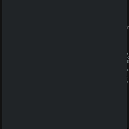
Prestige
SpinE
BESITZER:
JAHRES
Aurevia
10.000.0
IT
BESITZE
Group
GBL
LIZENZ:
Solution
Curacao
N.V.
LIZENZ:
Curacao