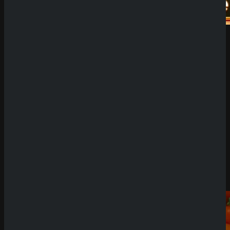
Demo Spiel
Demo Spiel