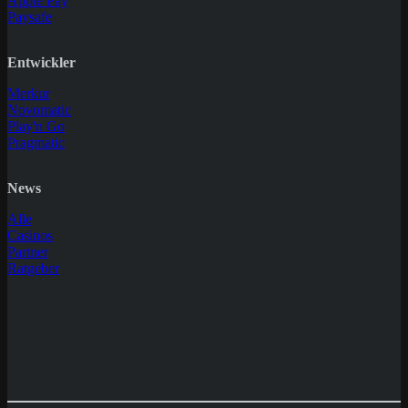
Apple Pay
Paysafe
Entwickler
Merkur
Novomatic
Play'n Go
Pragmatic
News
Alle
Casinos
Partner
Ratgeber