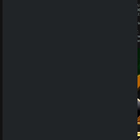
JAHRESUMSATZ:
JAHRES
1.000.000€
1.000.00
BESITZER:
BESITZE
Liernin
Liernin
Enterprises
Enterpri
LTD
LTD
LIZENZ:
LIZENZ:
Komoren
Komore
(Anjouan)
(Anjoua
Neueste
Beiträge
SpinEmpir
e Casino
Review
SpinBetter
Casino
Review
Wyns
Casino