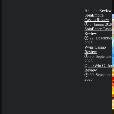
30. September
Sicher dir einen 100% Bonus bis 500€ und spiele
2025
Instant Blackjack
Aktuelle Reviews
Try Our Featured Games
SpinEmpire
Casino Review
8. Januar 2026
SpinBetter Casino
Review
22. Dezember
2025
Wyns Casino
Review
30. September
2025
QuickWin Casino
Review
30. September
2025