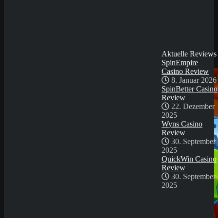
30. September
2025
QuickWin Casino
Review
30. September
2025
Aktuelle Reviews
SpinEmpire
Demo Spiel
Casino Review
8. Januar 2026
SpinBetter Casino
Review
22. Dezember
2025
Wyns Casino
Review
30. September
2025
QuickWin Casino
Review
30. September
2025