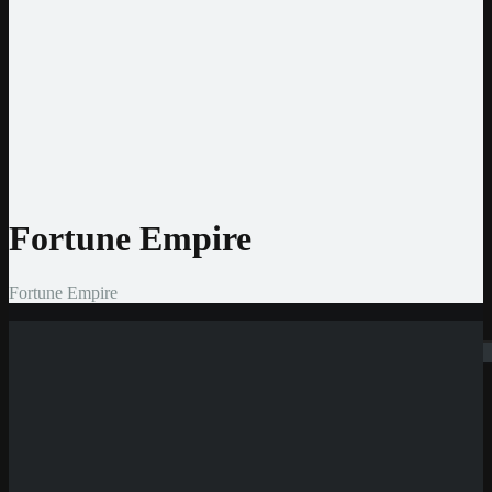
Jeton
CashtoCode
MiFinity
MuchBetter
Auszahlmethoden
Bank Überweisung
MasterCard
Visa
Skrill
Bitcoin
Fortune Empire
Fortune Empire
Suchen
Neue Casinos