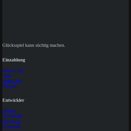
Glücksspiel kann süchtig machen.
Einzahlung
Mastercard
Visa
Apple Pay
Paysafe
Entwickler
Merkur
Novomatic
Play'n Go
Pragmatic