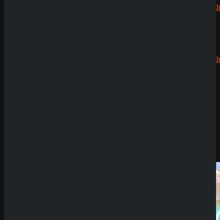
CryptoRush
200% bis
zu 2.500€
Robert99
Echtgeldmodus
zu
Demoversion
CryptoRush
200% bis
Having issues with
Fortune Empire
?
zu 2.500€
News
SpinEmpire Casino
Review
Submit
8. Januar 2026
Sicher dir einen 100% Bonus bis 500€ und spiele
SpinBetter Casino
Fortune Empire
Review
Try Our Featured Games
22. Dezember
2025
Wyns Casino Revie
30. September
2025
QuickWin Casino
Review