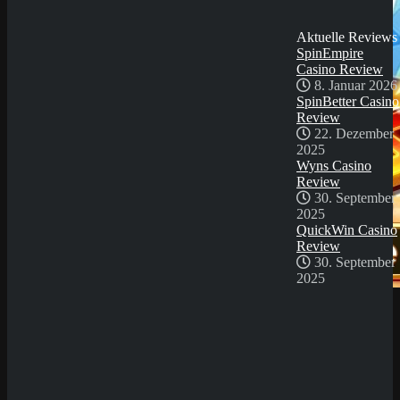
30. September
2025
Aktuelle Reviews
SpinEmpire
Casino Review
8. Januar 2026
SpinBetter Casino
Review
22. Dezember
2025
Wyns Casino
Review
30. September
2025
QuickWin Casino
Review
30. September
2025
Demo Spiel