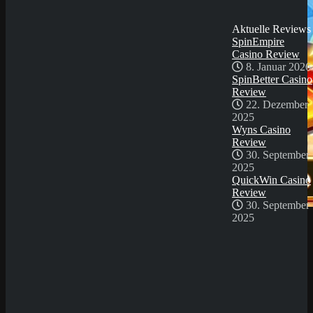
30. September
2025
Aktuelle Reviews
SpinEmpire
Casino Review
8. Januar 2026
SpinBetter Casino
Review
22. Dezember
2025
Wyns Casino
Review
30. September
2025
QuickWin Casino
Review
30. September
Demo Spiel
2025