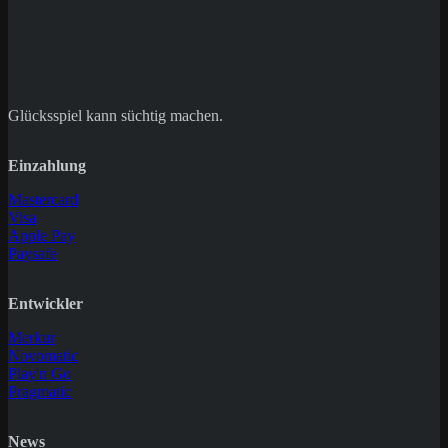
Glücksspiel kann süchtig machen.
Einzahlung
Mastercard
Visa
Apple Pay
Paysafe
Entwickler
Merkur
Novomatic
Play'n Go
Pragmatic
News