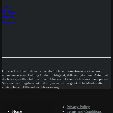
Alle
Casinos
Partner
Ratgeber
Hinweis
Die Inhalte dienen ausschließlich zu Informationszwecken. Wir
übernehmen keine Haftung für die Richtigkeit, Vollständigkeit und Aktualität
der bereitgestellten Informationen. Glücksspiel kann süchtig machen. Spielen
Sie verantwortungsbewusst und nur, wenn Sie das gesetzliche Mindestalter
erreicht haben. Hilfe auf gambleaware.org
© Copyright 2024
Privacy Policy
Home
Terms and Conditions