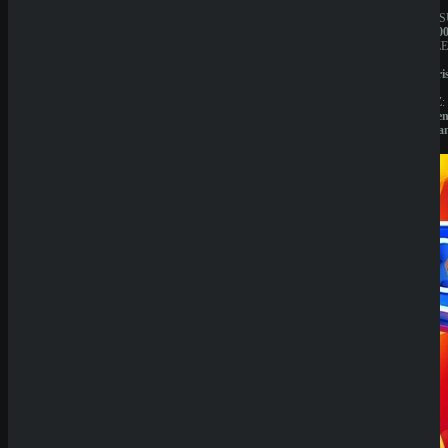
JAHRESUMSATZ:
JAHRES
1.000.000€
1.000.00
BESITZER:
BESITZE
Liernin
Liernin
Enterprises
Enterpri
LTD
LTD
LIZENZ:
LIZENZ:
Komoren
Komore
(Anjouan)
(Anjoua
Neueste
Beiträge
SpinEmpir
e Casino
Review
SpinBetter
Casino
Review
Wyns
Casino