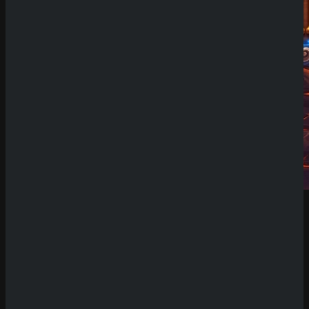
Demo Spiel
Willkommen auf unserer Plattform für Demo
Slots! Hier hast du die einzigartige Möglichkeit,
eine riesige Auswahl an Spielautomaten
kostenlos und ohne Risiko zu testen. Unsere
Seite bietet dir den Vorteil, die neuesten Slots
oft bis zu zwei Wochen vor ihrer offiziellen