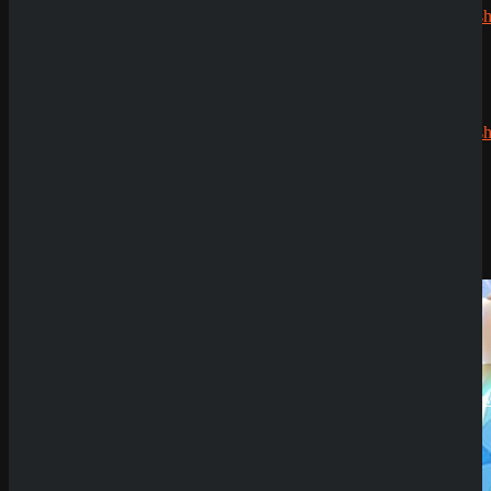
Echtgeldmodus
CryptoRush
Demoversion
200% bis
zu 2.500€
Having issues with
Atomic Hot 20: Classics
Series
?
Robert99
zu
CryptoRush
200% bis
zu 2.500€
Submit
Sicher dir einen 100% Bonus bis 500€ und spiele
News
Atomic Hot 20: Classics Series
SpinEmpire Casino
Try Our Featured Games
Review
8. Januar 2026
SpinBetter Casino
Review
22. Dezember
2025
Wyns Casino Revie
30. September
2025
QuickWin Casino
Review